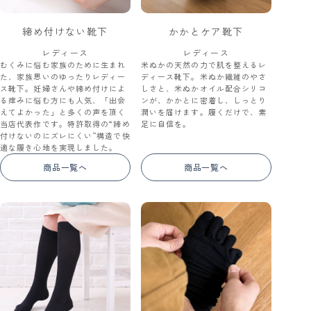
締め付けない靴下
かかとケア靴下
レディース
レディース
むくみに悩む家族のために生まれ
米ぬかの天然の力で肌を整えるレ
た、家族思いのゆったりレディー
ディース靴下。米ぬか繊維のやさ
ス靴下。妊婦さんや締め付けによ
しさと、米ぬかオイル配合シリコ
る痒みに悩む方にも人気、「出会
ンが、かかとに密着し、しっとり
えてよかった」と多くの声を頂く
潤いを届けます。履くだけで、素
当店代表作です。特許取得の“締め
足に自信を。
付けないのにズレにくい”構造で快
適な履き心地を実現しました。
商品一覧へ
商品一覧へ