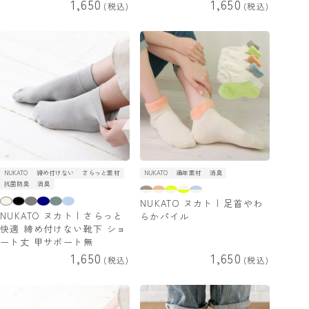
1,650
1,650
税込
税込
NUKATO
締め付けない
さらっと素材
NUKATO
通年素材
消臭
抗菌防臭
消臭
NUKATO ヌカト | 足首やわ
NUKATO ヌカト | さらっと
らかパイル
快適 締め付けない靴下 ショ
ート丈 甲サポート無
1,650
1,650
税込
税込