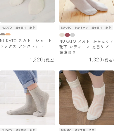
NUKATO
通年素材
消臭
NUKATO
かかとケア
通年素材
消臭
NUKATO ヌカト | ショート
NUKATO ヌカト| かかとケア
ソックス アンクレット
靴下 レディース 足首リブ
在庫限り
1,320
1,320
税込
税込
NUKATO
通年素材
消臭
NUKATO
通年素材
消臭