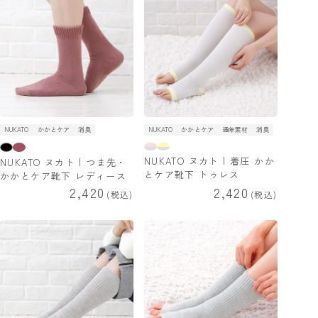
NUKATO
かかとケア
消臭
NUKATO
かかとケア
通年素材
消臭
NUKATO ヌカト | 着圧 かか
NUKATO ヌカト | つま先・
とケア靴下 トゥレス
かかとケア靴下 レディース
2,420
2,420
税込
税込