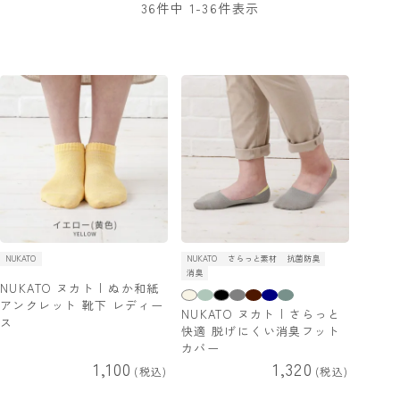
36
件中
1
-
36
件表示
NUKATO
NUKATO
さらっと素材
抗菌防臭
消臭
NUKATO ヌカト | ぬか和紙
アンクレット 靴下 レディー
NUKATO ヌカト | さらっと
ス
快適 脱げにくい消臭フット
カバー
1,100
1,320
税込
税込