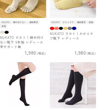
NUKATO
締め付けない
通年素材
NUKATO
かかとケア
通年素材
消臭
消臭
NUKATO ヌカト | かかとケ
NUKATO ヌカト | 締め付け
ア靴下 レディース
ない靴下 5本指 レディース
甲サポート無
1,980
1,980
税込
税込