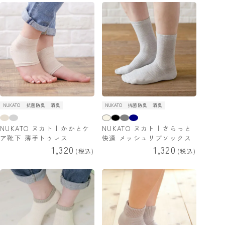
NUKATO
抗菌防臭
消臭
NUKATO
抗菌防臭
消臭
NUKATO ヌカト | かかとケ
NUKATO ヌカト | さらっと
ア靴下 薄手トゥレス
快適 メッシュリブソックス
1,320
1,320
税込
税込