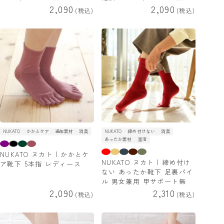
2,090
2,090
税込
税込
NUKATO
かかとケア
通年素材
消臭
NUKATO
締め付けない
消臭
あったか素材
温活
NUKATO ヌカト | かかとケ
NUKATO ヌカト | 締め付け
ア靴下 5本指 レディース
ない あったか靴下 足裏パイ
ル 男女兼用 甲サポート無
2,090
2,310
税込
税込