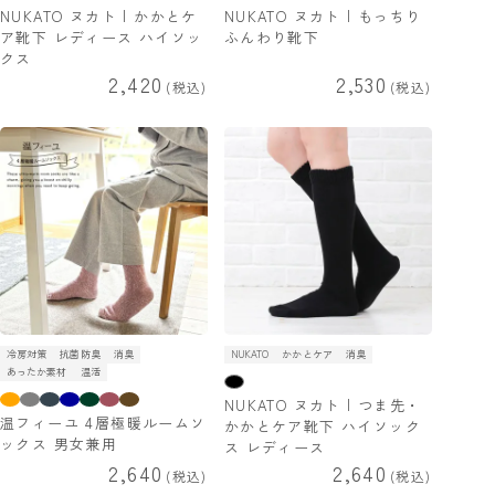
NUKATO ヌカト | かかとケ
NUKATO ヌカト | もっちり
ア靴下 レディース ハイソッ
ふんわり靴下
クス
2,420
2,530
税込
税込
冷房対策
抗菌防臭
消臭
NUKATO
かかとケア
消臭
あったか素材
温活
NUKATO ヌカト | つま先・
温フィーユ 4層極暖ルームソ
かかとケア靴下 ハイソック
ックス 男女兼用
ス レディース
2,640
2,640
税込
税込