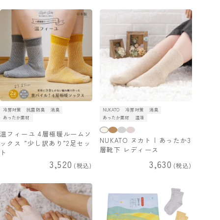
冷房対策
抗菌防臭
消臭
NUKATO
冷房対策
消臭
あったか素材
あったか素材
温活
温フィーユ 4層極暖ルームソ
NUKATO ヌカト | あったか3
ックス ”少し訳あり”2足セッ
層靴下 レディース
ト
3,520
3,630
税込
税込