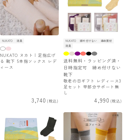
NUKATO
消臭
NUKATO
締め付けない
通年素材
消臭
NUKATO ヌカト | 足指広げ
送料無料・ラッピング済・
る 靴下 5本指ソックス レデ
ィース
日時指定可 締め付けない
靴下
敬老の日ギフト レディース3
足セット 甲部分サポート無
し
3,740
4,990
税込
税込