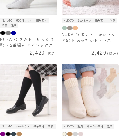
NUKATO
締め付けない
通年素材
NUKATO
かかとケア
通年素材
消臭
消臭
温活
NUKATO ヌカト | かかとケ
NUKATO ヌカト | ゆったり
ア靴下 あったかトゥレス
靴下 2重編み ハイソックス
2,420
2,420
税込
税込
NUKATO
かかとケア
通年素材
消臭
NUKATO
消臭
あったか素材
温活