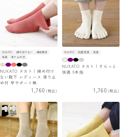
NUKATO
締め付けない
通年素材
NUKATO
抗菌防臭
消臭
消臭
滑り止め付
NUKATO ヌカト | さらっと
NUKATO ヌカト | 締め付け
快適 5本指
ない靴下 レディース 滑り止
め付 甲サポート無
1,760
1,760
税込
税込