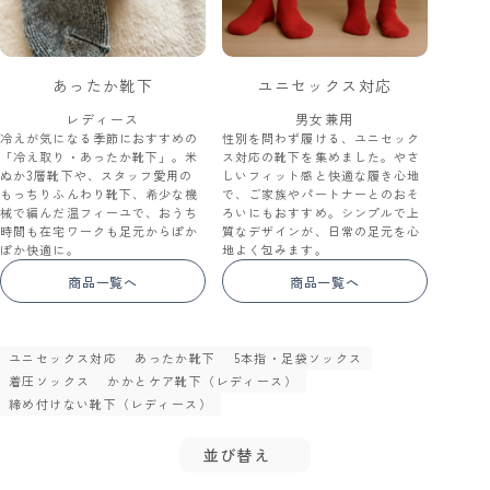
あったか靴下
ユニセックス対応
レディース
男女兼用
冷えが気になる季節におすすめの
性別を問わず履ける、ユニセック
「冷え取り・あったか靴下」。米
ス対応の靴下を集めました。やさ
ぬか3層靴下や、スタッフ愛用の
しいフィット感と快適な履き心地
もっちりふんわり靴下、希少な機
で、ご家族やパートナーとのおそ
械で編んだ温フィーユで、おうち
ろいにもおすすめ。シンプルで上
時間も在宅ワークも足元からぽか
質なデザインが、日常の足元を心
ぽか快適に。
地よく包みます。
商品一覧へ
商品一覧へ
ユニセックス対応
あったか靴下
5本指・足袋ソックス
着圧ソックス
かかとケア靴下（レディース）
締め付けない靴下（レディース）
並び替え