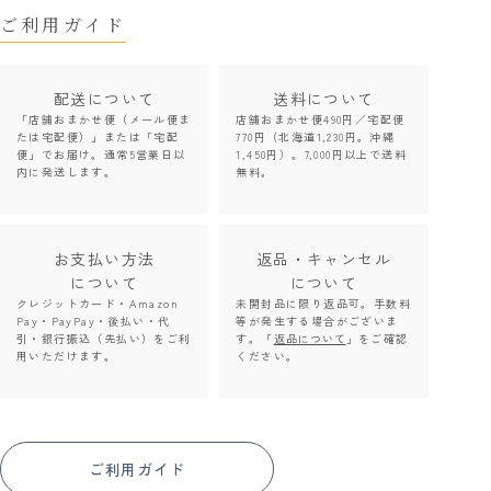
ご利用ガイド
配送について
送料について
「店舗おまかせ便（メール便ま
店舗おまかせ便490円／宅配便
たは宅配便）」または「宅配
770円（北海道1,230円。沖縄
便」でお届け。通常5営業日以
1,450円）。7,000円以上で送料
内に発送します。
無料。
お支払い方法
返品・キャンセル
について
について
クレジットカード・Amazon
未開封品に限り返品可。手数料
Pay・PayPay・後払い・代
等が発生する場合がございま
引・銀行振込（先払い）をご利
す。「
返品について
」をご確認
用いただけます。
ください。
ご利用ガイド