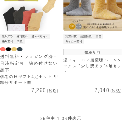
NUKATO
送料無料
締め付けない
冷房対策
抗菌防臭
消臭
通年素材
消臭
あったか素材
在庫切れ
送料無料・ラッピング済・
温フィーユ 4層極暖ルームソ
日時指定可 締め付けない
ックス ”少し訳あり”4足セッ
靴下
ト
敬老の日ギフト4足セット 甲
部分サポート無
7,260
7,040
税込
税込
36
件中
1
-
36
件表示