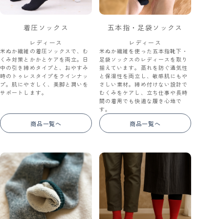
着圧ソックス
五本指・足袋ソックス
レディース
レディース
米ぬか繊維の着圧ソックスで、む
米ぬか繊維を使った五本指靴下・
くみ対策とかかとケアを両立。日
足袋ソックスのレディースを取り
中の引き締めタイプと、おやすみ
揃えています。蒸れを防ぐ通気性
時のトゥレスタイプをラインナッ
と保湿性を両立し、敏感肌にもや
プ。肌にやさしく、美脚と潤いを
さしい素材。締め付けない設計で
サポートします。
むくみをケアし、立ち仕事や長時
間の着用でも快適な履き心地で
す。
商品一覧へ
商品一覧へ