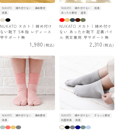
NUKATO
締め付けない
通年素材
NUKATO
締め付けない
消臭
消臭
あったか素材
温活
NUKATO ヌカト | 締め付け
NUKATO ヌカト | 締め付け
ない靴下 5本指 レディース
ない あったか靴下 足裏パイ
甲サポート無
ル 男女兼用 甲サポート無
1,980
2,310
税込
税込
NUKATO
締め付けない
通年素材
NUKATO
締め付けない
さらっと素材
消臭
抗菌防臭
消臭