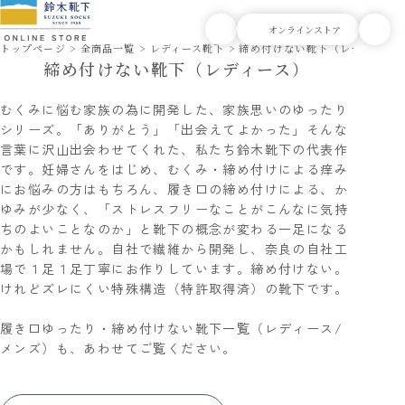
トップページ
全商品一覧
レディース靴下
締め付けない靴下（レディース
締め付けない靴下（レディース）
むくみに悩む家族の為に開発した、家族思いのゆったり
シリーズ。「ありがとう」「出会えてよかった」そんな
言葉に沢山出会わせてくれた、私たち鈴木靴下の代表作
です。妊婦さんをはじめ、むくみ・締め付けによる痒み
にお悩みの方はもちろん、履き口の締め付けによる、か
ゆみが少なく、「ストレスフリーなことがこんなに気持
ちのよいことなのか」と靴下の概念が変わる一足になる
かもしれません。自社で繊維から開発し、奈良の自社工
場で１足１足丁寧にお作りしています。締め付けない。
けれどズレにくい特殊構造（特許取得済）の靴下です。
履き口ゆったり・締め付けない靴下一覧（レディース/
メンズ）
も、あわせてご覧ください。