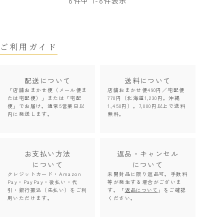
8
件中
1
-
8
件表示
ご利用ガイド
配送について
送料について
「店舗おまかせ便（メール便ま
店舗おまかせ便490円／宅配便
たは宅配便）」または「宅配
770円（北海道1,230円。沖縄
便」でお届け。通常5営業日以
1,450円）。7,000円以上で送料
内に発送します。
無料。
お支払い方法
返品・キャンセル
について
について
クレジットカード・Amazon
未開封品に限り返品可。手数料
Pay・PayPay・後払い・代
等が発生する場合がございま
引・銀行振込（先払い）をご利
す。「
返品について
」をご確認
用いただけます。
ください。