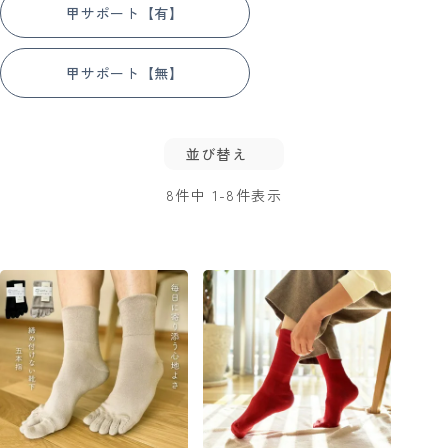
甲サポート【有】
甲サポート【無】
並び替え
8
件中
1
-
8
件表示