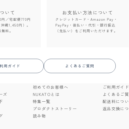
ついて
お支払い方法
について
0円／宅配便770円
クレジットカード・Amazon Pay・
。沖縄1,450円）。
PayPay・後払い・代引・銀行振込
料無料。
（先払い）をご利用いただけます。
利用ガイド
よくあるご質問
初めてのお客様へ
ご利用ガイ
ーズ
NUKATOとは
よくあるご
下
特集一覧
配送料につ
プロダクトストーリー
返品交換に
グ
読み物