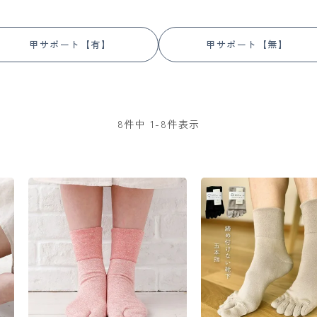
甲サポート【有】
甲サポート【無】
8
件中
1
-
8
件表示