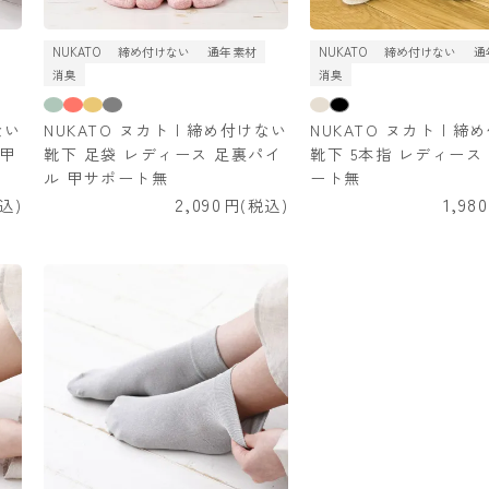
NUKATO
締め付けない
通年素材
NUKATO
締め付けない
通
消臭
消臭
ない
NUKATO ヌカト | 締め付けない
NUKATO ヌカト | 
 甲
靴下 足袋 レディース 足裏パイ
靴下 5本指 レディース
ル 甲サポート無
ート無
2,090
1,980
込
税込