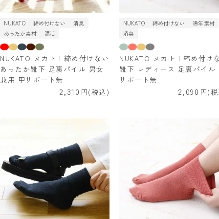
NUKATO
締め付けない
消臭
NUKATO
締め付けない
通年素材
あったか素材
温活
消臭
NUKATO ヌカト | 締め付けない
NUKATO ヌカト | 締め付け
あったか靴下 足裏パイル 男女
靴下 レディース 足裏パイル
兼用 甲サポート無
サポート無
2,310
2,090
税込
税