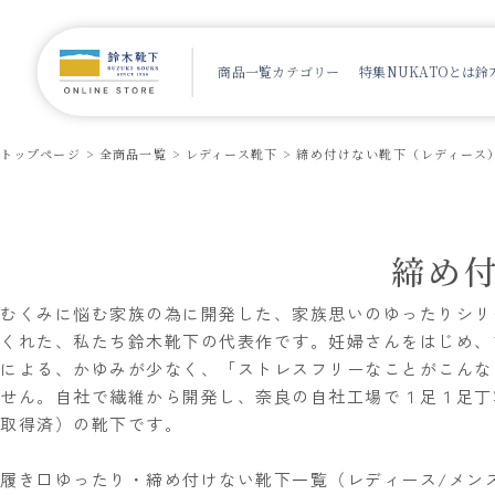
商品一覧
カテゴリー
特集
NUKATOとは
鈴
トップページ
全商品一覧
レディース靴下
締め付けない靴下（レディース
締め
むくみに悩む家族の為に開発した、家族思いのゆったりシリ
くれた、私たち鈴木靴下の代表作です。妊婦さんをはじめ、
による、かゆみが少なく、「ストレスフリーなことがこんな
せん。自社で繊維から開発し、奈良の自社工場で１足１足丁
取得済）の靴下です。
履き口ゆったり・締め付けない靴下一覧（レディース/メン