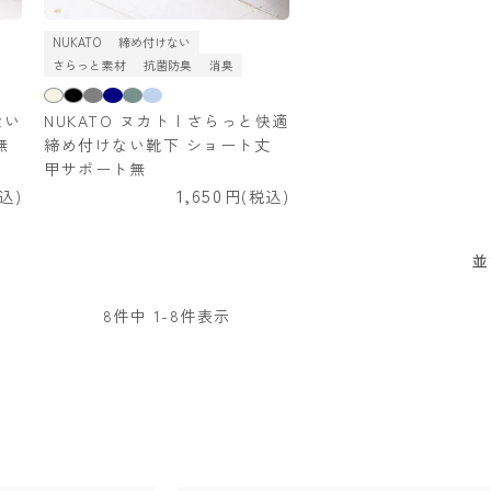
NUKATO
締め付けない
さらっと素材
抗菌防臭
消臭
ない
NUKATO ヌカト | さらっと快適
無
締め付けない靴下 ショート丈
甲サポート無
1,650
込
税込
並
8
件中
1
-
8
件表示