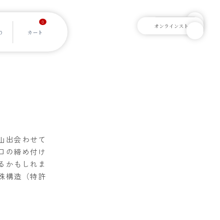
0
山出会わせて
口の締め付け
るかもしれま
殊構造（特許