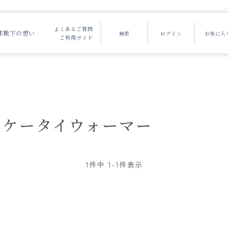
よくあるご質問
木靴下の想い
ご利用ガイド
ケータイウォーマー
1
件中
1
-
1
件表示