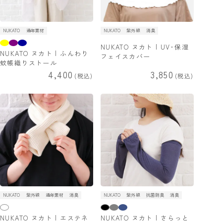
NUKATO
通年素材
NUKATO
紫外線
消臭
NUKATO ヌカト | UV･保湿
NUKATO ヌカト | ふんわり
フェイスカバー
蚊帳織りストール
4,400
3,850
税込
税込
NUKATO
紫外線
通年素材
消臭
NUKATO
紫外線
抗菌防臭
消臭
NUKATO ヌカト | エステネ
NUKATO ヌカト | さらっと