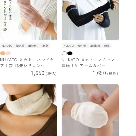
NUKATO
紫外線
通年素材
消臭
NUKATO
紫外線
抗菌防臭
消臭
NUKATO ヌカト | ハンドケ
NUKATO ヌカト | さらっと
ア手袋 指先シリコン付
快適 UV アームカバー
1,650
1,650
税込
税込