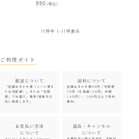
880
税込
11
件中
1
-
11
件表示
ご利用ガイド
配送について
送料について
「店舗おまかせ便（メール便ま
店舗おまかせ便490円／宅配便
たは宅配便）」または「宅配
770円（北海道1,230円。沖縄
便」でお届け。通常5営業日以
1,450円）。7,000円以上で送料
内に発送します。
無料。
お支払い方法
返品・キャンセル
について
について
クレジットカード・Amazon
未開封品に限り返品可。手数料