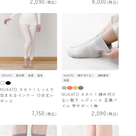
2,090
8,030
税込
税込
NUKATO
紫外線
消臭
温活
NUKATO
締め付けない
通年素材
消臭
NUKATO ヌカト | しっとり
NUKATO ヌカト | 締め付け
包まれるインナー 10分丈レ
ない靴下 レディース 足裏パ
ギンス
イル 甲サポート無
7,150
2,090
税込
税込