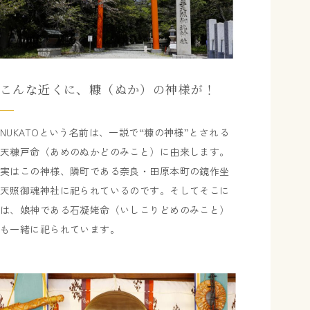
こんな近くに、糠（ぬか）の神様が！
NUKATOという名前は、一説で“糠の神様”とされる
天糠戸命（あめのぬかどのみこと）に由来します。
実はこの神様、隣町である奈良・田原本町の鏡作坐
天照御魂神社に祀られているのです。そしてそこに
は、娘神である石凝姥命（いしこりどめのみこと）
も一緒に祀られています。