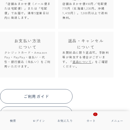
「店舗おまかせ便（メール便ま
店舗おまかせ便490円／宅配便
たは宅配便）」または「宅配
770円（北海道1,230円。沖縄
便」でお届け。通常5営業日以
1,450円）。7,000円以上で送料
内に発送します。
無料。
お支払い方法
返品・キャンセル
について
について
クレジットカード・Amazon
未開封品に限り返品可。手数料
Pay・PayPay・後払い・代
等が発生する場合がございま
引・銀行振込（先払い）をご利
す。「
返品について
」をご確認
用いただけます。
ください。
ご利用ガイド
よくあるご質問
0