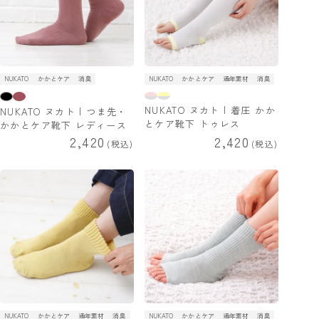
NUKATO
かかとケア
消臭
NUKATO
かかとケア
通年素材
消臭
NUKATO ヌカト | 着圧 かか
NUKATO ヌカト | つま先・
とケア靴下 トゥレス
かかとケア靴下 レディース
2,420
2,420
税込
税込
NUKATO
かかとケア
通年素材
消臭
NUKATO
かかとケア
通年素材
消臭