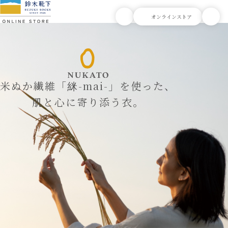
米ぬか繊維「䋛-mai-」を使った、
肌と心に寄り添う衣。