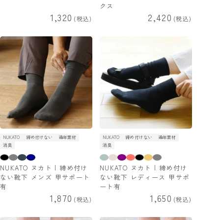
クス
1,320
2,420
税込
税込
NUKATO
締め付けない
通年素材
NUKATO
締め付けない
通年素材
消臭
消臭
NUKATO ヌカト | 締め付け
NUKATO ヌカト | 締め付け
ない靴下 メンズ 甲サポート
ない靴下 レディース 甲サポ
有
ート有
1,870
1,650
税込
税込