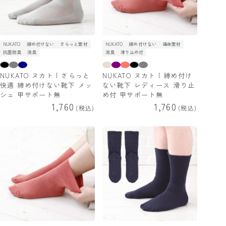
NUKATO
締め付けない
さらっと素材
NUKATO
締め付けない
通年素材
抗菌防臭
消臭
消臭
滑り止め付
NUKATO ヌカト | さらっと
NUKATO ヌカト | 締め付け
快適 締め付けない靴下 メッ
ない靴下 レディース 滑り止
シュ 甲サポート無
め付 甲サポート無
1,760
1,760
税込
税込