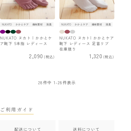
NUKATO
かかとケア
通年素材
消臭
NUKATO
かかとケア
通年素材
消臭
NUKATO ヌカト | かかとケ
NUKATO ヌカト| かかとケア
ア靴下 5本指 レディース
靴下 レディース 足首リブ
在庫限り
2,090
1,320
税込
税込
28
件中
1
-
28
件表示
ご利用ガイド
配送について
送料について