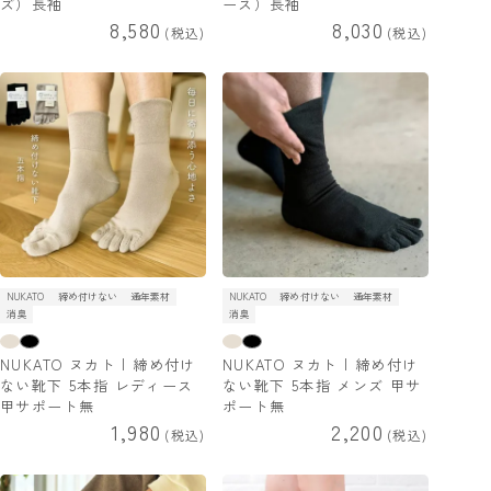
ズ）長袖
ース）長袖
8,580
8,030
税込
税込
NUKATO
締め付けない
通年素材
NUKATO
締め付けない
通年素材
消臭
消臭
NUKATO ヌカト | 締め付け
NUKATO ヌカト | 締め付け
ない靴下 5本指 レディース
ない靴下 5本指 メンズ 甲サ
甲サポート無
ポート無
1,980
2,200
税込
税込