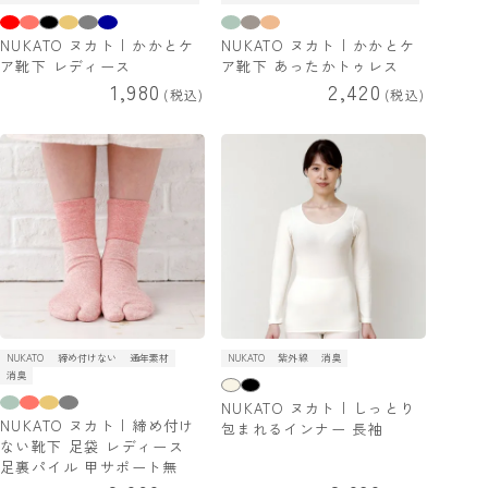
NUKATO ヌカト | かかとケ
NUKATO ヌカト | かかとケ
ア靴下 レディース
ア靴下 あったかトゥレス
1,980
2,420
税込
税込
NUKATO
締め付けない
通年素材
NUKATO
紫外線
消臭
消臭
NUKATO ヌカト | しっとり
NUKATO ヌカト | 締め付け
包まれるインナー 長袖
ない靴下 足袋 レディース
足裏パイル 甲サポート無