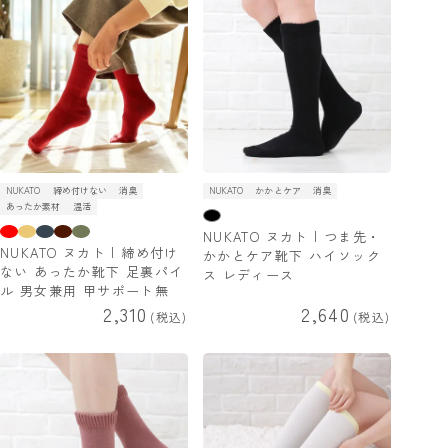
NUKATO
締め付けない
消臭
NUKATO
かかとケア
消臭
あったか素材
温活
NUKATO ヌカト | つま先・
NUKATO ヌカト | 締め付け
かかとケア靴下 ハイソック
ない あったか靴下 足裏パイ
ス レディース
ル 男女兼用 甲サポート無
2,310
2,640
税込
税込