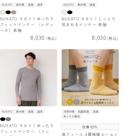
NUKATO
紫外線
消臭
温活
NUKATO
紫外線
消臭
NUKATO ヌカト | ゆったり
NUKATO ヌカト | しっとり
フィットインナー （レディ
包まれるインナー 長袖
ース）長袖
8,030
8,030
税込
税込
NUKATO
紫外線
消臭
温活
冷房対策
抗菌防臭
消臭
あったか素材
NUKATO ヌカト | ゆったり
在庫切れ
フィットインナー （メン
温フィーユ 4層極暖ルームソ