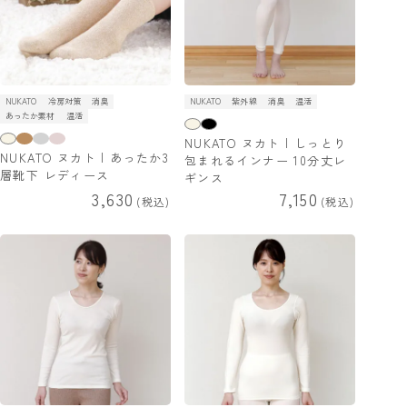
NUKATO
冷房対策
消臭
NUKATO
紫外線
消臭
温活
あったか素材
温活
NUKATO ヌカト | しっとり
NUKATO ヌカト | あったか3
包まれるインナー 10分丈レ
層靴下 レディース
ギンス
3,630
7,150
税込
税込