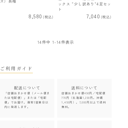
ズ）長袖
ックス ”少し訳あり”4足セッ
ト
8,580
7,040
税込
税込
14
件中
1
-
14
件表示
ご利用ガイド
配送について
送料について
「店舗おまかせ便（メール便ま
店舗おまかせ便490円／宅配便
たは宅配便）」または「宅配
770円（北海道1,230円。沖縄
便」でお届け。通常5営業日以
1,450円）。7,000円以上で送料
内に発送します。
無料。