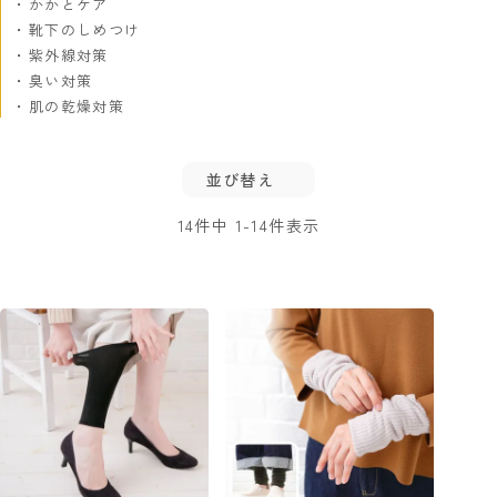
かかとケア
靴下のしめつけ
紫外線対策
臭い対策
肌の乾燥対策
並び替え
14
件中
1
-
14
件表示