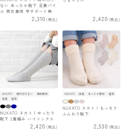
ウォーマー
ない あったか靴下 足裏パイ
ル 男女兼用 甲サポート無
2,310
2,420
税込
税込
NUKATO
締め付けない
通年素材
NUKATO
消臭
あったか素材
温活
消臭
温活
NUKATO ヌカト | もっちり
NUKATO ヌカト | ゆったり
ふんわり靴下
靴下 2重編み ハイソックス
2,420
2,530
税込
税込