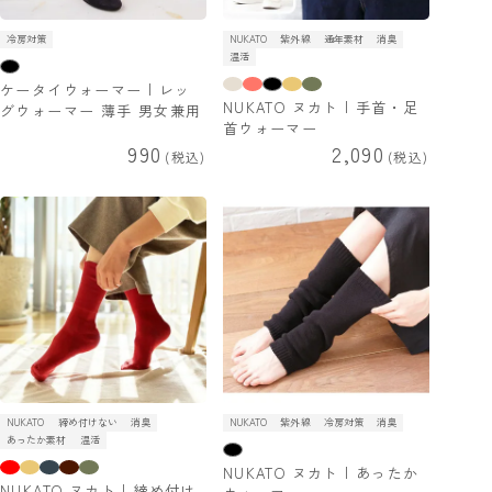
冷房対策
NUKATO
紫外線
通年素材
消臭
温活
ケータイウォーマー | レッ
NUKATO ヌカト | 手首・足
グウォーマー 薄手 男女兼用
首ウォーマー
990
2,090
税込
税込
NUKATO
締め付けない
消臭
NUKATO
紫外線
冷房対策
消臭
あったか素材
温活
NUKATO ヌカト | あったか
NUKATO ヌカト | 締め付け