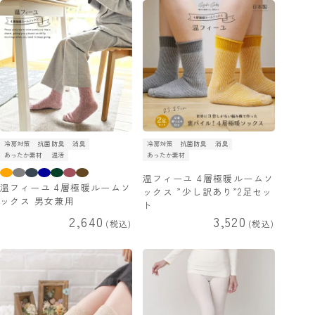
冷房対策
抗菌防臭
消臭
冷房対策
抗菌防臭
消臭
あったか素材
温活
あったか素材
温フィーユ 4層極暖ルームソ
温フィーユ 4層極暖ルームソ
ックス ”少し訳あり”2足セッ
ックス 男女兼用
ト
2,640
3,520
税込
税込