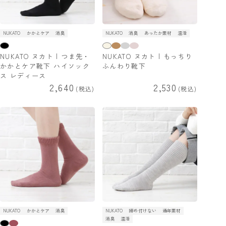
NUKATO
かかとケア
消臭
NUKATO
消臭
あったか素材
温活
NUKATO ヌカト | つま先・
NUKATO ヌカト | もっちり
かかとケア靴下 ハイソック
ふんわり靴下
ス レディース
2,640
2,530
税込
税込
NUKATO
かかとケア
消臭
NUKATO
締め付けない
通年素材
消臭
温活