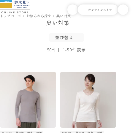
トップページ
お悩みから探す
臭い対策
臭い対策
並び替え
50
件中
1
-
50
件表示
NUKATO
紫外線
消臭
温活
NUKATO
紫外線
消臭
温活