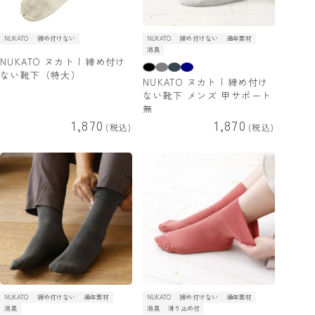
NUKATO
締め付けない
NUKATO
締め付けない
通年素材
消臭
NUKATO ヌカト | 締め付け
ない靴下（特大）
NUKATO ヌカト | 締め付け
ない靴下 メンズ 甲サポート
無
1,870
1,870
税込
税込
NUKATO
締め付けない
通年素材
NUKATO
締め付けない
通年素材
消臭
消臭
滑り止め付