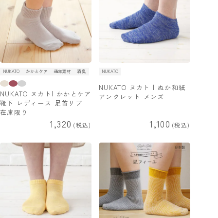
NUKATO
かかとケア
通年素材
消臭
NUKATO
NUKATO ヌカト | ぬか和紙
NUKATO ヌカト| かかとケア
アンクレット メンズ
靴下 レディース 足首リブ
在庫限り
1,320
1,100
税込
税込