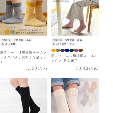
冷房対策
抗菌防臭
消臭
冷房対策
抗菌防臭
消臭
あったか素材
あったか素材
温活
温フィーユ 4層極暖ルームソ
温フィーユ 4層極暖ルームソ
ックス ”少し訳あり”2足セッ
ックス 男女兼用
ト
3,520
2,640
税込
税込