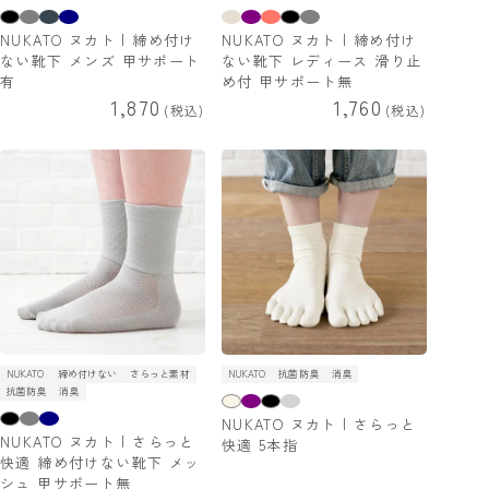
NUKATO ヌカト | 締め付け
NUKATO ヌカト | 締め付け
ない靴下 メンズ 甲サポート
ない靴下 レディース 滑り止
有
め付 甲サポート無
1,870
1,760
税込
税込
NUKATO
締め付けない
さらっと素材
NUKATO
抗菌防臭
消臭
抗菌防臭
消臭
NUKATO ヌカト | さらっと
NUKATO ヌカト | さらっと
快適 5本指
快適 締め付けない靴下 メッ
シュ 甲サポート無