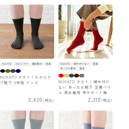
NUKATO
かかとケア
通年素材
消臭
NUKATO
締め付けない
消臭
あったか素材
温活
NUKATO ヌカト | かかとケ
NUKATO ヌカト | 締め付け
ア靴下 5本指 メンズ
ない あったか靴下 足裏パイ
ル 男女兼用 甲サポート無
2,420
2,310
税込
税込