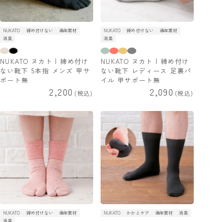
NUKATO
締め付けない
通年素材
NUKATO
締め付けない
通年素材
消臭
消臭
NUKATO ヌカト | 締め付け
NUKATO ヌカト | 締め付け
ない靴下 5本指 メンズ 甲サ
ない靴下 レディース 足裏パ
ポート無
イル 甲サポート無
2,200
2,090
税込
税込
NUKATO
締め付けない
通年素材
NUKATO
かかとケア
通年素材
消臭
消臭