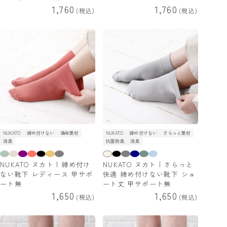
1,760
1,760
税込
税込
NUKATO
締め付けない
通年素材
NUKATO
締め付けない
さらっと素材
消臭
抗菌防臭
消臭
NUKATO ヌカト | 締め付け
NUKATO ヌカト | さらっと
ない靴下 レディース 甲サポ
快適 締め付けない靴下 ショ
ート無
ート丈 甲サポート無
1,650
1,650
税込
税込