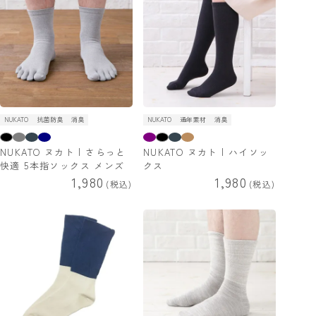
NUKATO
抗菌防臭
消臭
NUKATO
通年素材
消臭
NUKATO ヌカト | さらっと
NUKATO ヌカト | ハイソッ
快適 5本指ソックス メンズ
クス
1,980
1,980
税込
税込