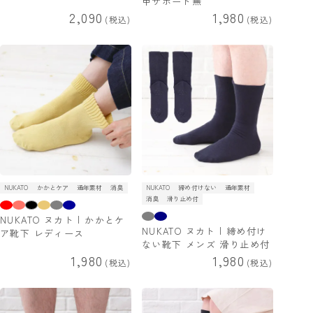
甲サポート無
2,090
1,980
税込
税込
NUKATO
かかとケア
通年素材
消臭
NUKATO
締め付けない
通年素材
消臭
滑り止め付
NUKATO ヌカト | かかとケ
NUKATO ヌカト | 締め付け
ア靴下 レディース
ない靴下 メンズ 滑り止め付
1,980
1,980
税込
税込