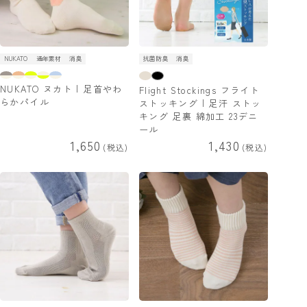
NUKATO
通年素材
消臭
抗菌防臭
消臭
NUKATO ヌカト | 足首やわ
Flight Stockings フライト
らかパイル
ストッキング | 足汗 ストッ
キング 足裏 綿加工 23デニ
ール
1,650
1,430
税込
税込