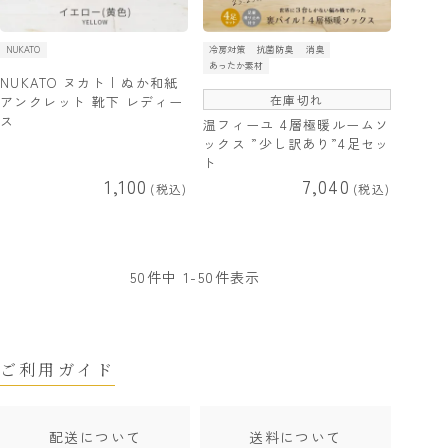
NUKATO
冷房対策
抗菌防臭
消臭
あったか素材
NUKATO ヌカト | ぬか和紙
在庫切れ
アンクレット 靴下 レディー
ス
温フィーユ 4層極暖ルームソ
ックス ”少し訳あり”4足セッ
ト
1,100
7,040
税込
税込
50
件中
1
-
50
件表示
ご利用ガイド
配送について
送料について