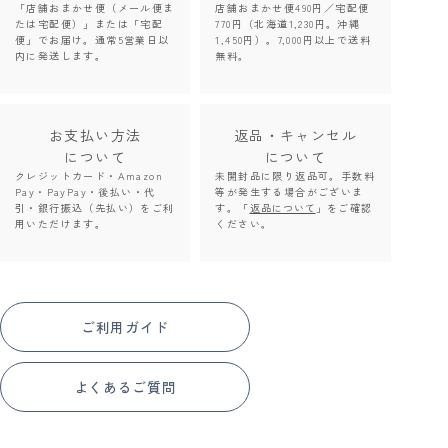
「店舗おまかせ便（メール便ま
店舗おまかせ便490円／宅配便
たは宅配便）」または「宅配
770円（北海道1,230円。沖縄
便」でお届け。通常5営業日以
1,450円）。7,000円以上で送料
内に発送します。
無料。
お支払い方法
返品・キャンセル
について
について
クレジットカード・Amazon
未開封品に限り返品可。手数料
Pay・PayPay・後払い・代
等が発生する場合がございま
引・銀行振込（先払い）をご利
す。「
返品について
」をご確認
用いただけます。
ください。
ご利用ガイド
よくあるご質問