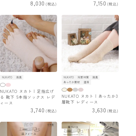
8,030
7,150
税込
税込
NUKATO
消臭
NUKATO
冷房対策
消臭
あったか素材
温活
NUKATO ヌカト | 足指広げ
NUKATO ヌカト | あったか3
る 靴下 5本指ソックス レデ
層靴下 レディース
ィース
3,740
3,630
税込
税込