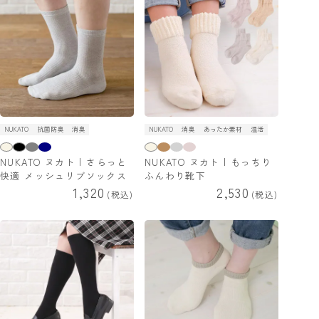
NUKATO
抗菌防臭
消臭
NUKATO
消臭
あったか素材
温活
NUKATO ヌカト | さらっと
NUKATO ヌカト | もっちり
快適 メッシュリブソックス
ふんわり靴下
1,320
2,530
税込
税込