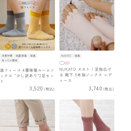
冷房対策
抗菌防臭
消臭
NUKATO
消臭
あったか素材
NUKATO ヌカト | 足指広げ
温フィーユ 4層極暖ルームソ
る 靴下 5本指ソックス レデ
ックス ”少し訳あり”2足セッ
ィース
ト
3,520
3,740
税込
税込