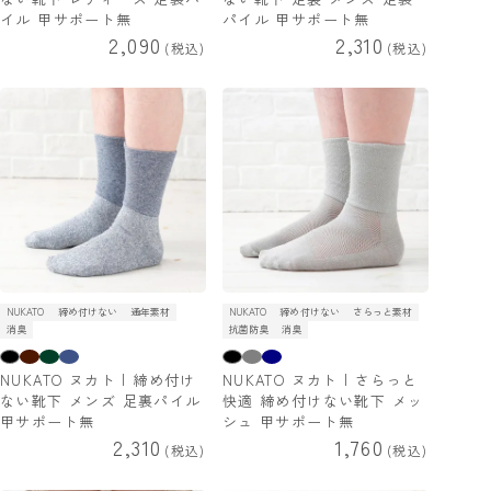
イル 甲サポート無
パイル 甲サポート無
2,090
2,310
税込
税込
NUKATO
締め付けない
通年素材
NUKATO
締め付けない
さらっと素材
消臭
抗菌防臭
消臭
NUKATO ヌカト | 締め付け
NUKATO ヌカト | さらっと
ない靴下 メンズ 足裏パイル
快適 締め付けない靴下 メッ
甲サポート無
シュ 甲サポート無
2,310
1,760
税込
税込