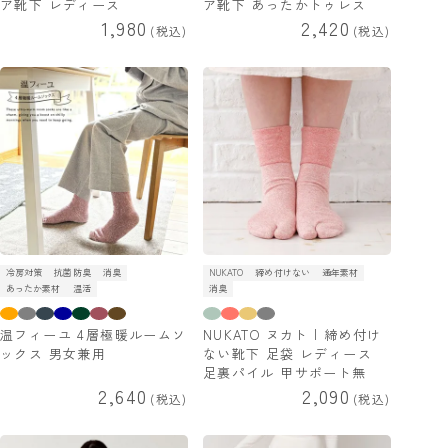
ア靴下 レディース
ア靴下 あったかトゥレス
1,980
2,420
税込
税込
冷房対策
抗菌防臭
消臭
NUKATO
締め付けない
通年素材
あったか素材
温活
消臭
温フィーユ 4層極暖ルームソ
NUKATO ヌカト | 締め付け
ックス 男女兼用
ない靴下 足袋 レディース
足裏パイル 甲サポート無
2,640
2,090
税込
税込