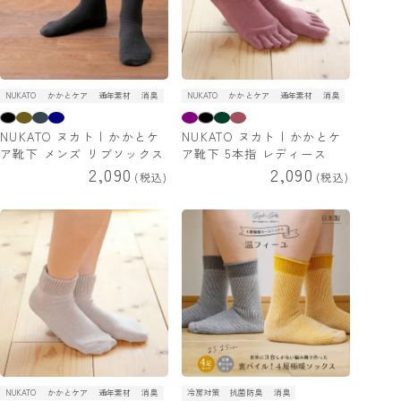
NUKATO
かかとケア
通年素材
消臭
NUKATO
かかとケア
通年素材
消臭
NUKATO ヌカト | かかとケ
NUKATO ヌカト | かかとケ
ア靴下 メンズ リブソックス
ア靴下 5本指 レディース
2,090
2,090
税込
税込
NUKATO
かかとケア
通年素材
消臭
冷房対策
抗菌防臭
消臭