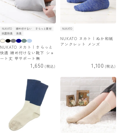
NUKATO
締め付けない
さらっと素材
NUKATO
抗菌防臭
消臭
NUKATO ヌカト | ぬか和紙
アンクレット メンズ
NUKATO ヌカト | さらっと
快適 締め付けない靴下 ショ
ート丈 甲サポート無
1,650
1,100
税込
税込