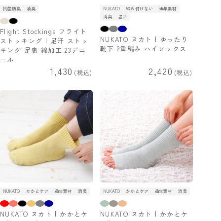
抗菌防臭
消臭
NUKATO
締め付けない
通年素材
消臭
温活
Flight Stockings フライト
NUKATO ヌカト | ゆったり
ストッキング | 足汗 ストッ
靴下 2重編み ハイソックス
キング 足裏 綿加工 23デニ
ール
1,430
2,420
税込
税込
NUKATO
かかとケア
通年素材
消臭
NUKATO
かかとケア
通年素材
消臭
NUKATO ヌカト | かかとケ
NUKATO ヌカト | かかとケ