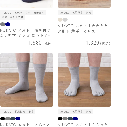
NUKATO
締め付けない
通年素材
NUKATO
抗菌防臭
消臭
消臭
滑り止め付
NUKATO ヌカト | かかとケ
NUKATO ヌカト | 締め付け
ア靴下 薄手トゥレス
ない靴下 メンズ 滑り止め付
1,980
1,320
税込
税込
NUKATO
抗菌防臭
消臭
NUKATO
抗菌防臭
消臭
NUKATO ヌカト | さらっと
NUKATO ヌカト | さらっと