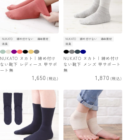
NUKATO
締め付けない
通年素材
NUKATO
締め付けない
通年素材
消臭
消臭
NUKATO ヌカト | 締め付け
NUKATO ヌカト | 締め付け
ない靴下 レディース 甲サポ
ない靴下 メンズ 甲サポート
ート無
無
1,650
1,870
税込
税込