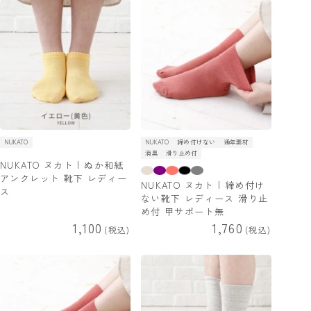
NUKATO
NUKATO
締め付けない
通年素材
消臭
滑り止め付
NUKATO ヌカト | ぬか和紙
アンクレット 靴下 レディー
NUKATO ヌカト | 締め付け
ス
ない靴下 レディース 滑り止
め付 甲サポート無
1,100
1,760
税込
税込