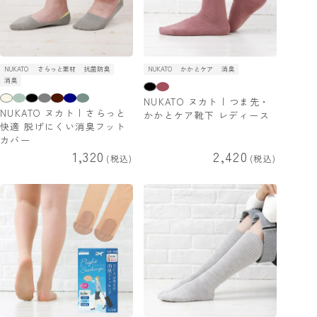
NUKATO
さらっと素材
抗菌防臭
NUKATO
かかとケア
消臭
消臭
NUKATO ヌカト | つま先・
NUKATO ヌカト | さらっと
かかとケア靴下 レディース
快適 脱げにくい消臭フット
カバー
1,320
2,420
税込
税込