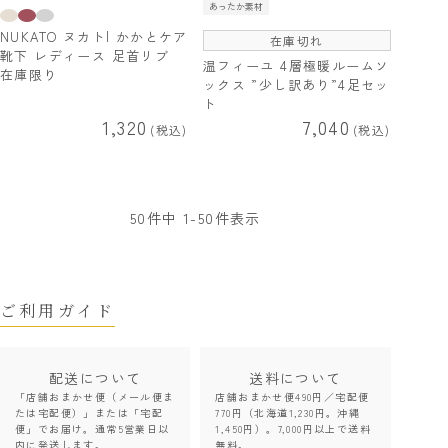
あったか素材
NUKATO ヌカト| かかとケア
在庫切れ
靴下 レディース 足首リブ
温フィーユ 4層極暖ルームソ
在庫限り
ックス ”少し訳あり”4足セッ
ト
1,320
7,040
税込
税込
50
件中
1
-
50
件表示
ご利用ガイド
配送について
送料について
「店舗おまかせ便（メール便ま
店舗おまかせ便490円／宅配便
たは宅配便）」または「宅配
770円（北海道1,230円。沖縄
便」でお届け。通常5営業日以
1,450円）。7,000円以上で送料
内に発送します。
無料。