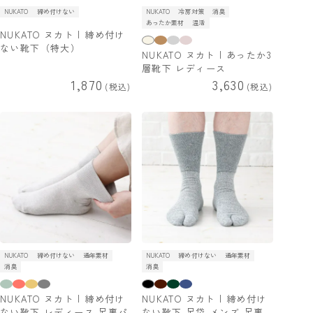
NUKATO
締め付けない
NUKATO
冷房対策
消臭
あったか素材
温活
NUKATO ヌカト | 締め付け
ない靴下（特大）
NUKATO ヌカト | あったか3
層靴下 レディース
1,870
3,630
税込
税込
NUKATO
締め付けない
通年素材
NUKATO
締め付けない
通年素材
消臭
消臭
NUKATO ヌカト | 締め付け
NUKATO ヌカト | 締め付け
ない靴下 レディース 足裏パ
ない靴下 足袋 メンズ 足裏