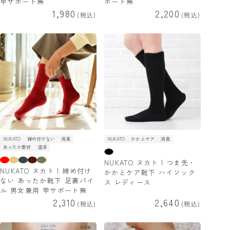
甲サポート無
ポート無
1,980
2,200
税込
税込
NUKATO
締め付けない
消臭
NUKATO
かかとケア
消臭
あったか素材
温活
NUKATO ヌカト | つま先・
NUKATO ヌカト | 締め付け
かかとケア靴下 ハイソック
ない あったか靴下 足裏パイ
ス レディース
ル 男女兼用 甲サポート無
2,310
2,640
税込
税込