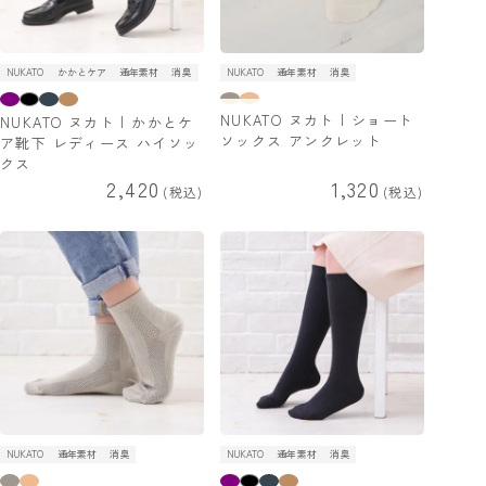
NUKATO
かかとケア
通年素材
消臭
NUKATO
通年素材
消臭
NUKATO ヌカト | ショート
NUKATO ヌカト | かかとケ
ソックス アンクレット
ア靴下 レディース ハイソッ
クス
2,420
1,320
税込
税込
NUKATO
通年素材
消臭
NUKATO
通年素材
消臭