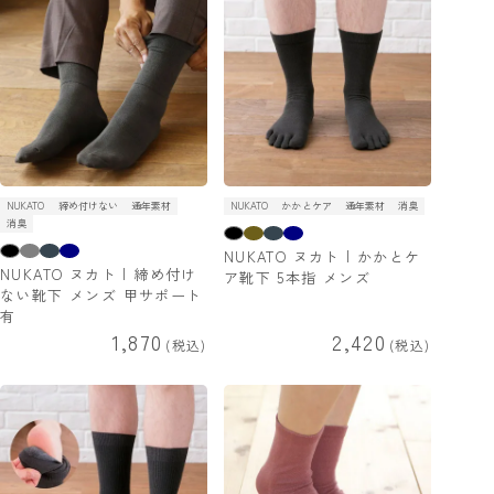
NUKATO
締め付けない
通年素材
NUKATO
かかとケア
通年素材
消臭
消臭
NUKATO ヌカト | かかとケ
NUKATO ヌカト | 締め付け
ア靴下 5本指 メンズ
ない靴下 メンズ 甲サポート
有
1,870
2,420
税込
税込