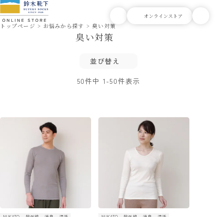
トップページ
お悩みから探す
臭い対策
臭い対策
並び替え
50
件中
1
-
50
件表示
NUKATO
紫外線
消臭
温活
NUKATO
紫外線
消臭
温活