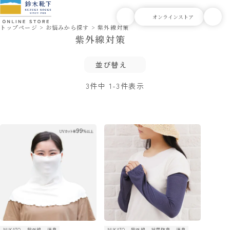
トップページ
お悩みから探す
紫外線対策
紫外線対策
並び替え
3
件中
1
-
3
件表示
NUKATO
紫外線
消臭
NUKATO
紫外線
抗菌防臭
消臭