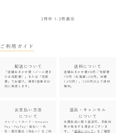
3
件中
1
-
3
件表示
ご利用ガイド
配送について
送料について
「店舗おまかせ便（メール便ま
店舗おまかせ便490円／宅配便
たは宅配便）」または「宅配
770円（北海道1,230円。沖縄
便」でお届け。通常5営業日以
1,450円）。7,000円以上で送料
内に発送します。
無料。
お支払い方法
返品・キャンセル
について
について
クレジットカード・Amazon
未開封品に限り返品可。手数料
Pay・PayPay・後払い・代
等が発生する場合がございま
引・銀行振込（先払い）をご利
す。「
返品について
」をご確認