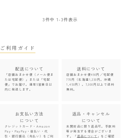
3
件中
1
-
3
件表示
ご利用ガイド
配送について
送料について
「店舗おまかせ便（メール便ま
店舗おまかせ便490円／宅配便
たは宅配便）」または「宅配
770円（北海道1,230円。沖縄
便」でお届け。通常5営業日以
1,450円）。7,000円以上で送料
内に発送します。
無料。
お支払い方法
返品・キャンセル
について
について
クレジットカード・Amazon
未開封品に限り返品可。手数料
Pay・PayPay・後払い・代
等が発生する場合がございま
引・銀行振込（先払い）をご利
す。「
返品について
」をご確認