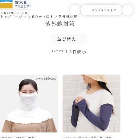
トップページ
お悩みから探す
紫外線対策
紫外線対策
並び替え
3
件中
1
-
3
件表示
NUKATO
紫外線
消臭
NUKATO
紫外線
抗菌防臭
消臭