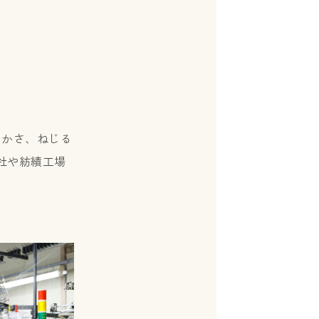
らかさ、ねじる
社や紡績工場