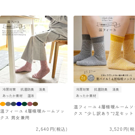
冷房対策
抗菌防臭
消臭
冷房対策
抗菌防臭
消臭
あったか素材
温活
あったか素材
温フィーユ 4層極暖ルームソ
温フィーユ 4層極暖ルームソッ
クス ”少し訳あり”2足セット
クス 男女兼用
2,640
3,520
税込
税