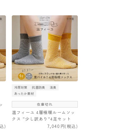
冷房対策
抗菌防臭
消臭
あったか素材
ッ
在庫切れ
温フィーユ 4層極暖ルームソッ
クス ”少し訳あり”4足セット
7,040
込
税込