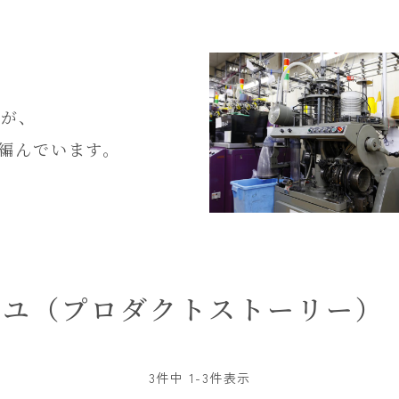
。
すが、
編んでいます。
ーユ（プロダクトストーリー）
3
件中
1
-
3
件表示