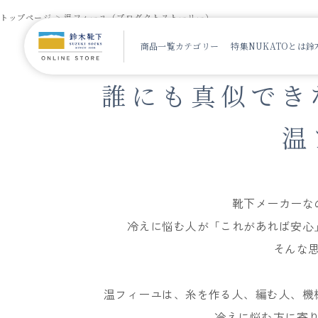
トップページ
温フィーユ（プロダクトストーリー）
商品一覧
カテゴリー
特集
NUKATOとは
鈴
誰にも真似でき
温
靴下メーカーな
冷えに悩む人が「これがあれば安心
そんな
温フィーユは、糸を作る人、編む人、機
冷えに悩む方に寄