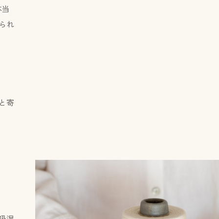
本当
られ
と寄
吸湿