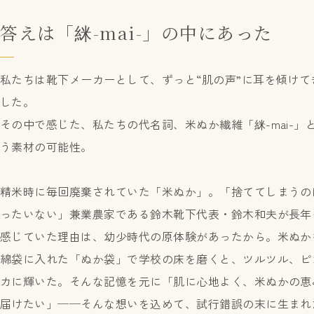
答えは「䋛-mai-」の中にあった
私たちは靴下メーカーとして、ずっと“肌の声”に耳を傾けて
した。
その中で感じた、私たちの代名詞、米ぬか繊維「䋛-mai-」
う素材の可能性。
精米時に毎回廃棄されていた「米ぬか」。「捨ててしまうの
ったいない」兼業農家である鈴木靴下代表・鈴木和夫が長年
感じていた理由は、幼少時代の原体験があったから。米ぬか
綿袋に入れた「ぬか袋」で学校の床を磨くと、ツルツル、ピ
カに輝いた。そんな記憶を元に「肌に心地よく、米ぬかの恵
届けたい」──そんな想いを込めて、試行錯誤の末に生まれ