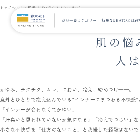
NUKATOインナー 商品一覧
トップページ
肌着（プロダクトストーリー）
商品一覧
カテゴリー
特集
NUKATOとは
鈴
肌の悩
人
かゆみ、チクチク、ムレ、におい、冷え、締めつけ──。
意外とひとりで抱え込んでいる“インナーにまつわる不快感”
「インナーが合わなくてかゆい」
「汗臭いと思われていないか気になる」「冷えでつらい」な
小さな不快感を「仕方のないこと」と我慢した経験はないで