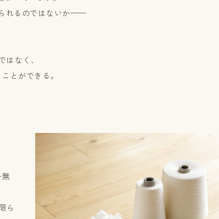
えられるのではないか——
ではなく、
ることができる。
い
一無
限ら