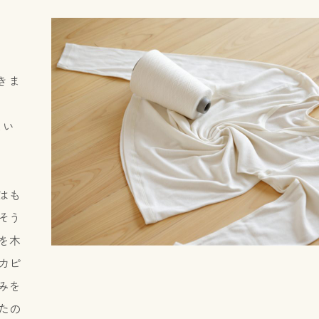
きま
とい
はも
そう
を木
カピ
みを
たの