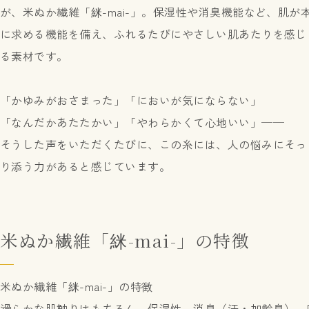
が、米ぬか繊維「䋛-mai-」。保湿性や消臭機能など、肌が
に求める機能を備え、ふれるたびにやさしい肌あたりを感じ
る素材です。
「かゆみがおさまった」「においが気にならない」
「なんだかあたたかい」「やわらかくて心地いい」──
そうした声をいただくたびに、この糸には、人の悩みにそっ
り添う力があると感じています。
米ぬか繊維「䋛-mai-」の特徴
米ぬか繊維「䋛-mai-」の特徴
滑らかな肌触りはもちろん、保湿性、消臭（汗・加齢臭）、