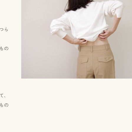
つら
もの
て、
もの