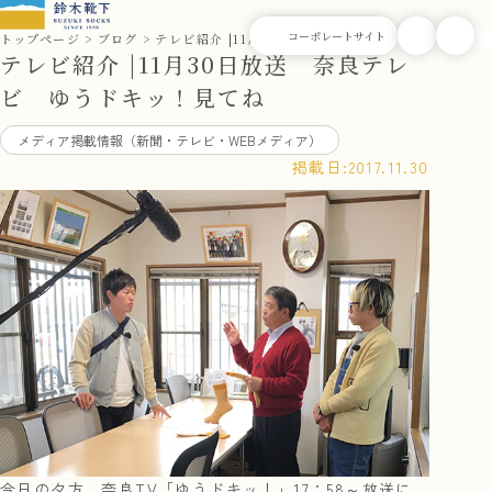
トップページ
ブログ
テレビ紹介 |11月30日放送 奈良テレビ ゆうドキッ
テレビ紹介 |11月30日放送 奈良テレ
ビ ゆうドキッ！見てね
メディア掲載情報（新聞・テレビ・WEBメディア）
掲載日:
2017.11.30
今日の夕方、奈良TV「ゆうドキッ！」17：58～放送に