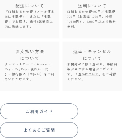
配送について
送料について
「店舗おまかせ便（メール便ま
店舗おまかせ便490円／宅配便
たは宅配便）」または「宅配
770円（北海道1,230円。沖縄
便」でお届け。通常5営業日以
1,450円）。7,000円以上で送料
内に発送します。
無料。
お支払い方法
返品・キャンセル
について
について
クレジットカード・Amazon
未開封品に限り返品可。手数料
Pay・PayPay・後払い・代
等が発生する場合がございま
引・銀行振込（先払い）をご利
す。「
返品について
」をご確認
用いただけます。
ください。
ご利用ガイド
よくあるご質問