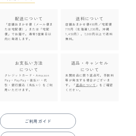
配送について
送料について
「店舗おまかせ便（メール便ま
店舗おまかせ便490円／宅配便
たは宅配便）」または「宅配
770円（北海道1,230円。沖縄
便」でお届け。通常5営業日以
1,450円）。7,000円以上で送料
内に発送します。
無料。
お支払い方法
返品・キャンセル
について
について
クレジットカード・Amazon
未開封品に限り返品可。手数料
Pay・PayPay・後払い・代
等が発生する場合がございま
引・銀行振込（先払い）をご利
す。「
返品について
」をご確認
用いただけます。
ください。
ご利用ガイド