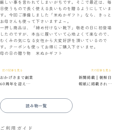
厳しい事を言われてしまいがちです。そこで最近は、毎
日使うもので長く使える良いものを贈るようにしていま
す。今回ご準備しました「米ぬかギフト」なら、きっと
お母さんも使って下さいますよ～。
一押し商品は、「締め付けない靴下」敬老の日に初登場
したのですが、本当に履いていて心地よくて楽なので、
むくみの気になる女性から大変好評を頂いているので
す。クーポンも使ってお得にご購入下さいませ。
母の日の贈り物 米ぬかギフト
前の記事を見る
次の記事を見る
おかげさまで創業
新聞掲載 | 朝鮮日
60周年を迎えまし
報紙に掲載されま
た
した
読み物一覧
ご利用ガイド