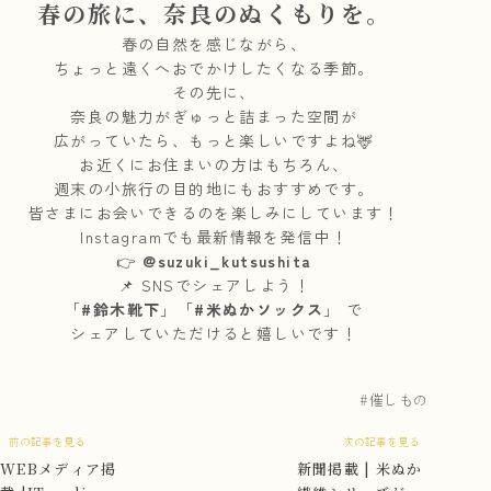
春の旅に、奈良のぬくもりを。
春の自然を感じながら、
ちょっと遠くへおでかけしたくなる季節。
その先に、
奈良の魅力がぎゅっと詰まった空間が
広がっていたら、もっと楽しいですよね🦌
お近くにお住まいの方はもちろん、
週末の小旅行の目的地にもおすすめです。
皆さまにお会いできるのを楽しみにしています！
Instagramでも最新情報を発信中！
👉
@suzuki_kutsushita
📌 SNSでシェアしよう！
「
#鈴木靴下
」「
#米ぬかソックス
」 で
シェアしていただけると嬉しいです！
催しもの
前の記事を見る
次の記事を見る
WEBメディア掲
新聞掲載 | 米ぬか