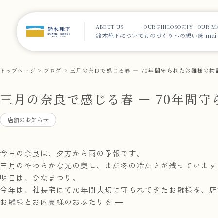
ABOUT US
OUR PHILOSOPHY
OUR M
鈴木靴下について
ものづくりへの想い
䋛-ma
トップページ
ブログ
三月の奈良で感じる春 ― 70年間守られたお雛様の物
三月の奈良で感じる春 ― 70年間
店舗のお知らせ
今日の奈良は、夕方から雨の予報です。
三月のやわらかな光の奥に、まだ冬の冷たさが残っています
明日は、ひなまつり。
今年は、社長宅にて70年間大切に守られてきたお雛様を、
お雛様とお内裏様のおふたりを ―