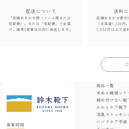
配送について
送料に
「店舗おまかせ便（メール便または
店舗おまかせ便49
宅配便）」または「宅配便」でお届
（北海道1,230円
け。通常5営業日以内に発送します。
7,000円以上で送
ご
商品一覧
米ぬか繊維シリ
締め付けない靴
かかとケア靴下
消臭ストッキン
ハンドケア手袋
営業時間
インナー