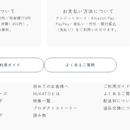
ついて
お支払い方法
について
0円／宅配便770円
クレジットカード・Amazon Pay・
。沖縄1,450円）。
PayPay・後払い・代引・銀行振込
料無料。
（先払い）をご利用いただけます。
利用ガイド
よくあるご質問
初めてのお客様へ
ご利用ガイ
ーズ
NUKATOとは
よくあるご
下
特集一覧
配送料につ
プロダクトストーリー
返品交換に
グ
読み物