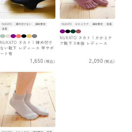
NUKATO
締め付けない
通年素材
NUKATO
かかとケア
通年素材
消臭
消臭
NUKATO ヌカト | かかとケ
NUKATO ヌカト | 締め付け
ア靴下 5本指 レディース
ない靴下 レディース 甲サポ
ート有
1,650
2,090
税込
税込