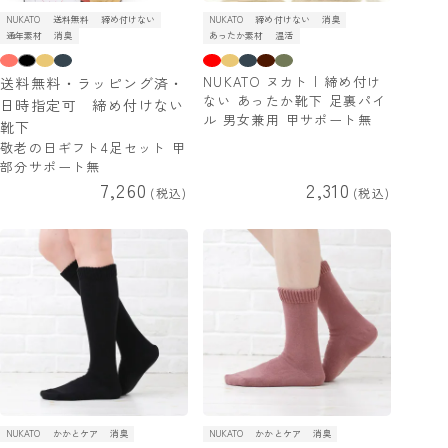
NUKATO
送料無料
締め付けない
NUKATO
締め付けない
消臭
通年素材
消臭
あったか素材
温活
NUKATO ヌカト | 締め付け
送料無料・ラッピング済・
ない あったか靴下 足裏パイ
日時指定可 締め付けない
ル 男女兼用 甲サポート無
靴下
敬老の日ギフト4足セット 甲
部分サポート無
7,260
2,310
税込
税込
NUKATO
かかとケア
消臭
NUKATO
かかとケア
消臭