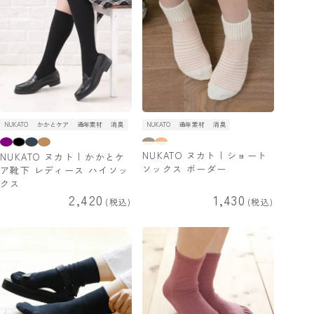
NUKATO
かかとケア
通年素材
消臭
NUKATO
通年素材
消臭
NUKATO ヌカト | ショート
NUKATO ヌカト | かかとケ
ソックス ボーダー
ア靴下 レディース ハイソッ
クス
2,420
1,430
税込
税込