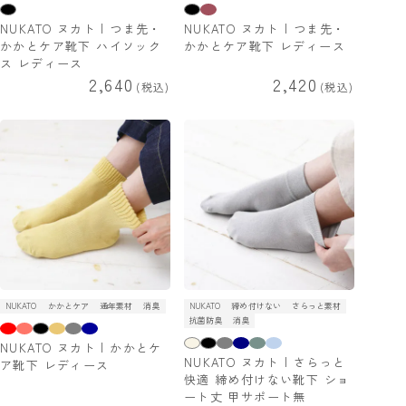
NUKATO ヌカト | つま先・
NUKATO ヌカト | つま先・
かかとケア靴下 ハイソック
かかとケア靴下 レディース
ス レディース
2,640
2,420
税込
税込
NUKATO
かかとケア
通年素材
消臭
NUKATO
締め付けない
さらっと素材
抗菌防臭
消臭
NUKATO ヌカト | かかとケ
NUKATO ヌカト | さらっと
ア靴下 レディース
快適 締め付けない靴下 ショ
ート丈 甲サポート無