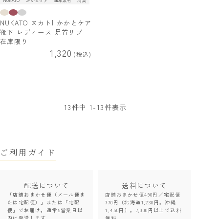
NUKATO
かかとケア
通年素材
消臭
NUKATO ヌカト| かかとケア
靴下 レディース 足首リブ
在庫限り
1,320
税込
13
件中
1
-
13
件表示
ご利用ガイド
配送について
送料について
「店舗おまかせ便（メール便ま
店舗おまかせ便490円／宅配便
たは宅配便）」または「宅配
770円（北海道1,230円。沖縄
便」でお届け。通常5営業日以
1,450円）。7,000円以上で送料
内に発送します。
無料。