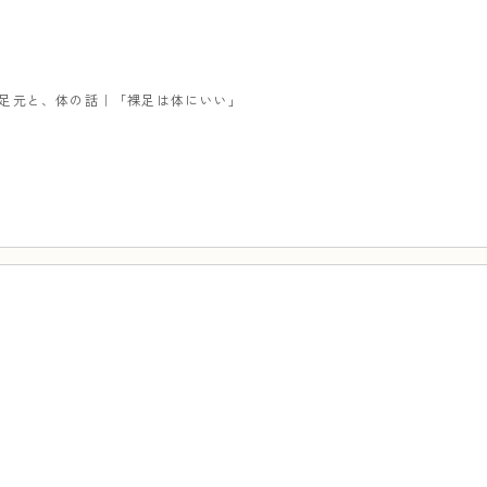
足元と、体の話｜「裸足は体にいい」