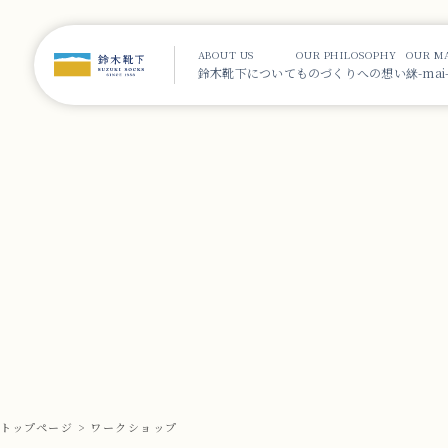
ABOUT US
OUR PHILOSOPHY
OUR M
鈴木靴下について
ものづくりへの想い
䋛-ma
トップページ
ワークショップ