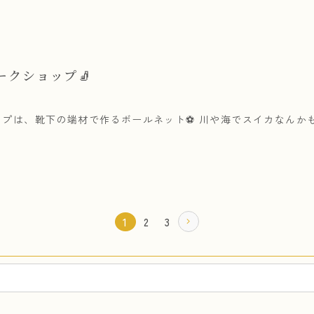
ークショップ🧦
プは、靴下の端材で作るボールネット⚽ 川や海でスイカなんかも
1
2
3