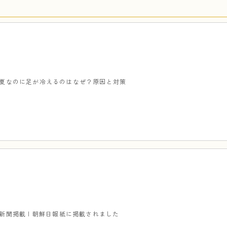
夏なのに足が冷えるのはなぜ？原因と対策
新聞掲載 | 朝鮮日報紙に掲載されました