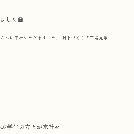
ました🏫
さんに来社いただきました。 靴下づくりの工場見学
学ぶ学生の方々が来社🛫