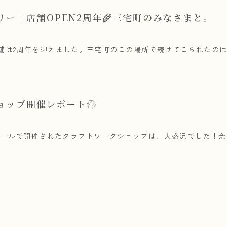
ー | 店舗OPEN2周年🌾三宅町のみなさまと。
店舗は2周年を迎えました。三宅町のこの場所で続けてこられたの
ョップ開催レポート♲
oホールで開催されたクラフトワークショップは、大盛況でした！