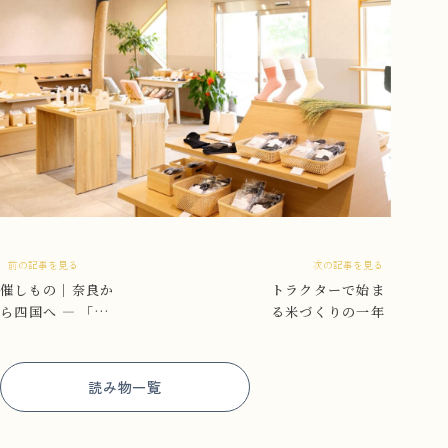
前の記事を見る
次の記事を見る
催しもの｜奈良か
トラクターで始ま
ら四国へ ― 「奈
る米づくりの一年
良のトビラ」に参
加します
読み物一覧