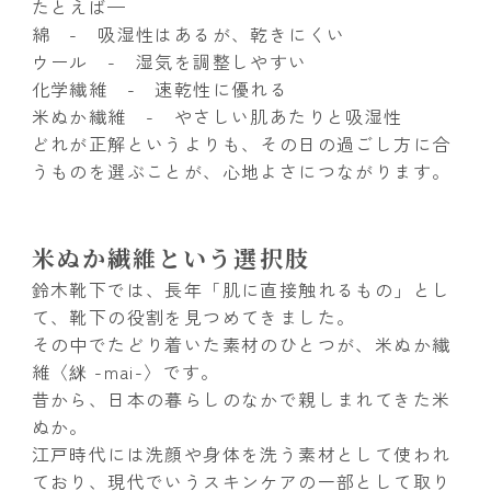
たとえば—
綿 - 吸湿性はあるが、乾きにくい
ウール - 湿気を調整しやすい
化学繊維 - 速乾性に優れる
米ぬか繊維 - やさしい肌あたりと吸湿性
どれが正解というよりも、その日の過ごし方に合
うものを選ぶことが、心地よさにつながります。
米ぬか繊維という選択肢
鈴木靴下では、長年「肌に直接触れるもの」とし
て、靴下の役割を見つめてきました。
その中でたどり着いた素材のひとつが、米ぬか繊
維〈䋛 -mai-〉です。
昔から、日本の暮らしのなかで親しまれてきた米
ぬか。
江戸時代には洗顔や身体を洗う素材として使われ
ており、現代でいうスキンケアの一部として取り