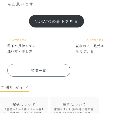
らと思います。
NUKATOの靴下を見る
前の特集を見る
次の特集を見る
靴下が長持ちする
夏なのに、足元は
洗い方・干し方
冷えている
特集一覧
ご利用ガイド
配送について
送料について
「店舗おまかせ便（メール便ま
店舗おまかせ便490円／宅配便