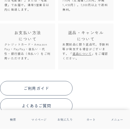
たは宅配便）」または「宅配
770円（北海道1,230円。沖縄
便」でお届け。通常5営業日以
1,450円）。7,000円以上で送料
内に発送します。
無料。
お支払い方法
返品・キャンセル
について
について
クレジットカード・Amazon
未開封品に限り返品可。手数料
Pay・PayPay・後払い・代
等が発生する場合がございま
引・銀行振込（先払い）をご利
す。「
返品について
」をご確認
用いただけます。
ください。
ご利用ガイド
よくあるご質問