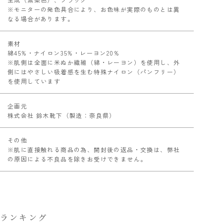
※モニターの発色具合により、お色味が実際のものとは異
なる場合があります。
素材
綿45%・ナイロン35%・レーヨン20%
※肌側は全面に米ぬか繊維（綿・レーヨン）を使用し、外
側にはやさしい吸着感を生む特殊ナイロン（パンフリー）
を使用しています
企画元
株式会社 鈴木靴下（製造：奈良県）
その他
※肌に直接触れる商品の為、開封後の返品・交換は、弊社
の原因による不良品を除きお受けできません。
ランキング