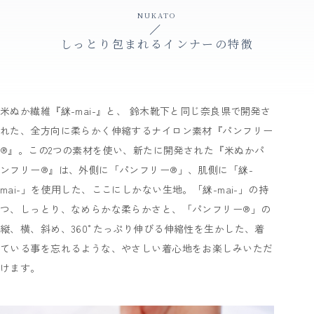
NUKATO
しっとり包まれるインナーの特徴
米ぬか繊維『䋛-mai-』と、 鈴木靴下と同じ奈良県で開発さ
れた、全方向に柔らかく伸縮するナイロン素材『パンフリー
®』。この2つの素材を使い、新たに開発された『米ぬかパ
ンフリー®』は、外側に「パンフリー®」、肌側に「䋛-
mai-」を使用した、ここにしかない生地。「䋛-mai-」の持
つ、しっとり、なめらかな柔らかさと、「パンフリー®」の
縦、横、斜め、360°たっぷり伸びる伸縮性を生かした、着
ている事を忘れるような、やさしい着心地をお楽しみいただ
けます。