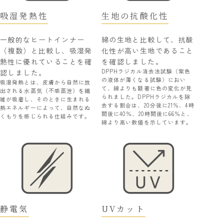
吸湿発熱性
生地の抗酸化性
一般的なヒートインナー
綿の生地と比較して、抗酸
（複数）と比較し、吸湿発
化性が高い生地であること
熱性に優れていることを確
を確認しました。
DPPHラジカル消去法試験（紫色
認しました。
の液体が薄くなる試験）におい
吸湿発熱とは、皮膚から自然に放
て、綿よりも顕著に色の変化が見
出される水蒸気（不感蒸泄）を繊
られました。DPPHラジカルを除
維が吸着し、そのときに生まれる
去する割合は、20分後に21％、4時
熱エネルギーによって、自然なぬ
間後に40％、20時間後に66％と、
くもりを感じられる仕組みです。
綿より高い数値を示しています。
静電気
UVカット