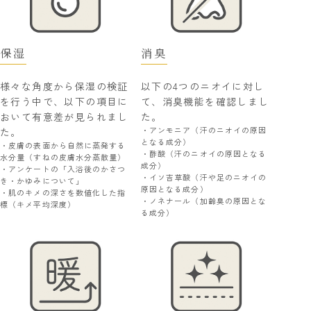
保湿
消臭
様々な角度から保湿の検証
以下の4つのニオイに対し
を行う中で、以下の項目に
て、消臭機能を確認しまし
おいて有意差が見られまし
た。
・アンモニア（汗のニオイの原因
た。
となる成分）
・皮膚の表面から自然に蒸発する
・酢酸（汗のニオイの原因となる
水分量（すねの皮膚水分蒸散量）
成分）
・アンケートの「入浴後のかさつ
・イソ吉草酸（汗や足のニオイの
き・かゆみについて」
原因となる成分）
・肌のキメの深さを数値化した指
・ノネナール（加齢臭の原因とな
標（キメ平均深度）
る成分）