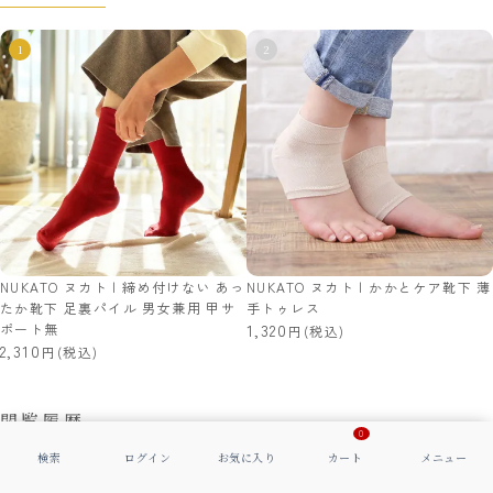
NUKATO ヌカト | 締め付けない あっ
NUKATO ヌカト | かかとケア靴下 薄
たか靴下 足裏パイル 男女兼用 甲サ
手トゥレス
ポート無
1,320
(税込)
2,310
(税込)
閲覧履歴
0