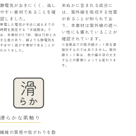
静電気がおきにくく、逃し
米ぬかに含まれる成分に
やすい素材であることを確
は、紫外線を吸収する性質
認しました。
があることが知られてお
帯電した電気が半分に減るまでの
り、本素材は紫外線の遮へ
時間を測定する「半減期法」で
い性にも優れていることが
は、本素材が3.7秒、綿は15秒と大
確認されています。
きな差があり、綿よりも静電気を
※各商品での紫外線カット率を直
すばやく逃がす素材であることが
接示すものではありません。紫外
わかりました。
線カット率は、色や編み目の大き
さなどの要素によっても変わりま
す。
滑らかな肌触り
繊維の質感や肌ざわりを数