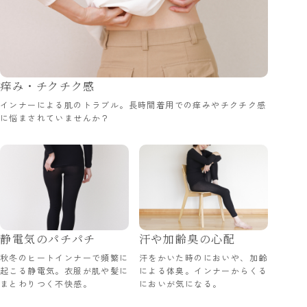
痒み・チクチク感
インナーによる肌のトラブル。長時間着用での痒みやチクチク感
に悩まされていませんか？
静電気のパチパチ
汗や加齢臭の心配
秋冬のヒートインナーで頻繁に
汗をかいた時のにおいや、加齢
起こる静電気。衣服が肌や髪に
による体臭。インナーからくる
まとわりつく不快感。
においが気になる。