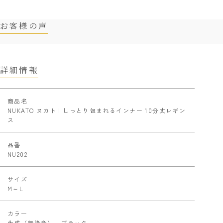
お客様の声
詳細情報
商品名
NUKATO ヌカト | しっとり包まれるインナー 10分丈レギン
ス
品番
NU202
サイズ
M～L
カラー
生成（無染色）、ブラック