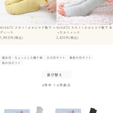
NUKATO ヌカト | かかとケア靴下 レ
NUKATO ヌカト | かかとケア靴下 あ
ディース
ったかトゥレス
1,980
2,420
(税込)
(税込)
誕生日・ちょっとした贈り物
父の日ギフト
敬老の日ギフト
母の日ギフト
並び替え
4
件中
1
-
4
件表示