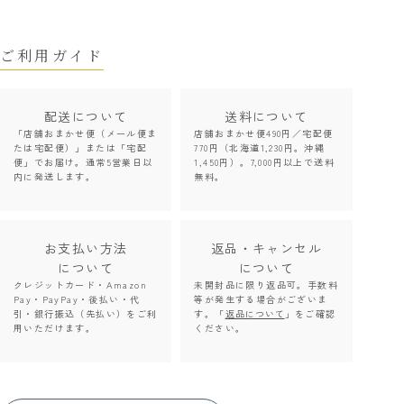
ご利用ガイド
配送について
送料について
「店舗おまかせ便（メール便ま
店舗おまかせ便490円／宅配便
たは宅配便）」または「宅配
770円（北海道1,230円。沖縄
便」でお届け。通常5営業日以
1,450円）。7,000円以上で送料
内に発送します。
無料。
お支払い方法
返品・キャンセル
について
について
クレジットカード・Amazon
未開封品に限り返品可。手数料
Pay・PayPay・後払い・代
等が発生する場合がございま
引・銀行振込（先払い）をご利
す。「
返品について
」をご確認
用いただけます。
ください。