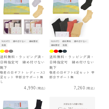
NUKATO
締め付けない
通年素材
NUKATO
送料無料
締め付けない
消臭
通年素材
消臭
送料無料・ラッピング済・
送料無料・ラッピング済・
日時指定可 締め付けない
日時指定可 締め付けない
靴下
靴下
敬老の日ギフト レディース3
敬老の日ギフト4足セット 甲
足セット 甲部分サポート無
部分サポート無
し
4,990
7,260
税込
税込