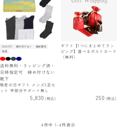
ギフト【1つにまとめてラッ
NUKATO
締め付けない
通年素材
ピング】選べるポストカード
消臭
（無料）
送料無料・ラッピング済・
日時指定可 締め付けない
靴下
敬老の日ギフト メンズ3足セ
ット 甲部分サポート無し
5,830
250
税込
税込
4
件中
1
-
4
件表示