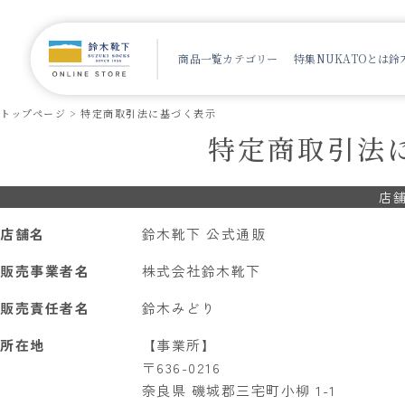
商品一覧
カテゴリー
特集
NUKATOとは
鈴
トップページ
特定商取引法に基づく表示
特定商取引法
店
店舗名
鈴木靴下 公式通販
販売事業者名
株式会社鈴木靴下
販売責任者名
鈴木みどり
所在地
【事業所】
〒636-0216
奈良県 磯城郡三宅町小柳 1-1