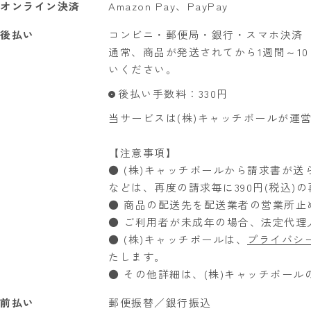
オンライン決済
Amazon Pay、PayPay
後払い
コンビニ・郵便局・銀行・スマホ決済
通常、商品が発送されてから1週間～1
いください。
後払い手数料：330円
当サービスは(株)キャッチボールが運
【注意事項】
● (株)キャッチボールから請求書が
などは、再度の請求毎に390円(税込)
● 商品の配送先を配送業者の営業所止
● ご利用者が未成年の場合、法定代理
● (株)キャッチボールは、
プライバシ
たします。
● その他詳細は、(株)キャッチボール
前払い
郵便振替／銀行振込