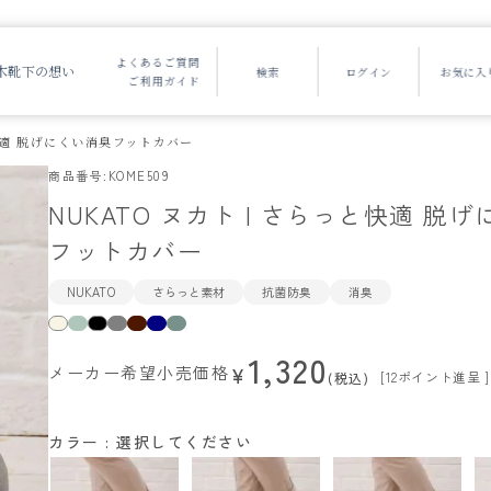
よくあるご質問
木靴下の想い
ご利用ガイド
と快適 脱げにくい消臭フットカバー
商品番号
KOME509
NUKATO ヌカト | さらっと快適 脱
フットカバー
NUKATO
さらっと素材
抗菌防臭
消臭
1,320
メーカー希望小売価格
¥
[
12
ポイント進呈 ]
税込
カラー
選択してください