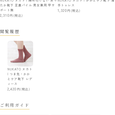
NUKATO ヌカト | 締め付けない あっ
NUKATO ヌカト | かかとケア靴下 薄
たか靴下 足裏パイル 男女兼用 甲サ
手トゥレス
ポート無
1,320
(税込)
2,310
(税込)
閲覧履歴
NUKATO ヌカト
| つま先・かか
とケア靴下 レデ
ィース
2,420
(税込)
ご利用ガイド