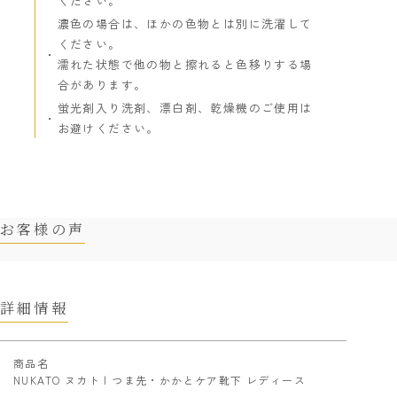
ください。
濃色の場合は、ほかの色物とは別に洗濯して
ください。
濡れた状態で他の物と擦れると色移りする場
合があります。
蛍光剤入り洗剤、漂白剤、乾燥機のご使用は
お避けください。
お客様の声
詳細情報
商品名
NUKATO ヌカト | つま先・かかとケア靴下 レディース