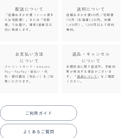
配送について
送料について
「店舗おまかせ便（メール便ま
店舗おまかせ便490円／宅配便
たは宅配便）」または「宅配
770円（北海道1,230円。沖縄
便」でお届け。通常5営業日以
1,450円）。7,000円以上で送料
内に発送します。
無料。
お支払い方法
返品・キャンセル
について
について
クレジットカード・Amazon
未開封品に限り返品可。手数料
Pay・PayPay・後払い・代
等が発生する場合がございま
引・銀行振込（先払い）をご利
す。「
返品について
」をご確認
用いただけます。
ください。
ご利用ガイド
よくあるご質問