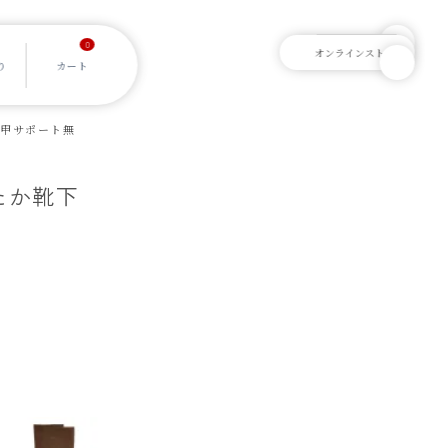
0
用 甲サポート無
ったか靴下