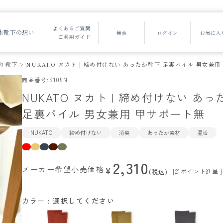
よくあるご質問
木靴下の想い
ご利用ガイド
り靴下
NUKATO ヌカト | 締め付けない あったか靴下 足裏パイル 男女兼
商品番号
S105N
NUKATO ヌカト | 締め付けない あ
足裏パイル 男女兼用 甲サポート無
NUKATO
締め付けない
消臭
あったか素材
温活
2,310
メーカー希望小売価格
¥
[
21
ポイント進呈 ]
税込
カラー
選択してください