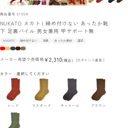
商品番号
S105N
NUKATO ヌカト | 締め付けない あったか靴
下 足裏パイル 男女兼用 甲サポート無
NUKATO
締め付けない
消臭
あったか素材
温活
2,310
¥
メーカー希望小売価格
[
21
ポイント進呈 ]
税込
カラー
選択してください
レッド
マスタード
チャコール
ブラウン