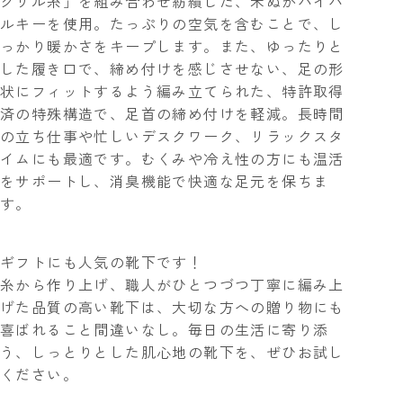
クリル糸」を組み合わせ紡績した、米ぬかハイバ
ルキーを使用。たっぷりの空気を含むことで、し
っかり暖かさをキープします。また、ゆったりと
した履き口で、締め付けを感じさせない、足の形
状にフィットするよう編み立てられた、特許取得
済の特殊構造で、足首の締め付けを軽減。長時間
の立ち仕事や忙しいデスクワーク、リラックスタ
イムにも最適です。むくみや冷え性の方にも温活
をサポートし、消臭機能で快適な足元を保ちま
す。
ギフトにも人気の靴下です！
糸から作り上げ、職人がひとつづつ丁寧に編み上
げた品質の高い靴下は、大切な方への贈り物にも
喜ばれること間違いなし。毎日の生活に寄り添
う、しっとりとした肌心地の靴下を、ぜひお試し
ください。