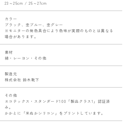
23～25cm / 25～27cm
カラー
ブラック、杢ブルー、杢グレー
※モニターの発色具合により色味が実際のものとは異なる
場合があります。
素材
綿・レーヨン・その他
製造元
株式会社 鈴木靴下
その他
エコテックス・スタンダード100「製品クラス1」認証済
み。
かかとに「米ぬかシリコン」をプリントしています。