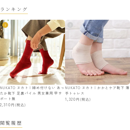
ランキング
NUKATO ヌカト | 締め付けない あっ
NUKATO ヌカト | かかとケア靴下 薄
たか靴下 足裏パイル 男女兼用 甲サ
手トゥレス
ポート無
1,320
(税込)
2,310
(税込)
閲覧履歴