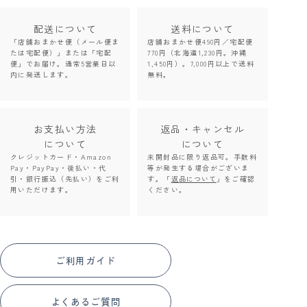
配送について
送料について
「店舗おまかせ便（メール便ま
店舗おまかせ便490円／宅配便
たは宅配便）」または「宅配
770円（北海道1,230円。沖縄
便」でお届け。通常5営業日以
1,450円）。7,000円以上で送料
内に発送します。
無料。
お支払い方法
返品・キャンセル
について
について
クレジットカード・Amazon
未開封品に限り返品可。手数料
Pay・PayPay・後払い・代
等が発生する場合がございま
引・銀行振込（先払い）をご利
す。「
返品について
」をご確認
用いただけます。
ください。
ご利用ガイド
よくあるご質問