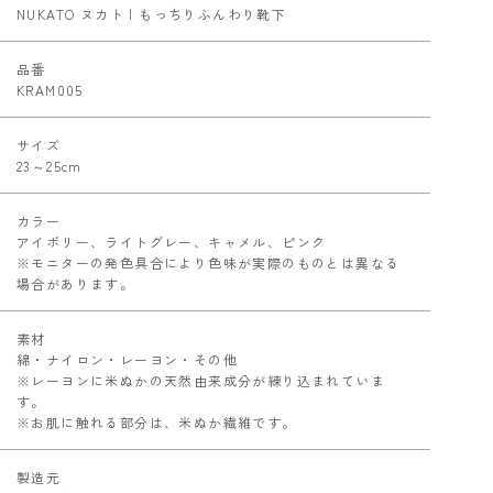
NUKATO ヌカト | もっちりふんわり靴下
品番
KRAM005
サイズ
23～25cm
カラー
アイボリー、ライトグレー、キャメル、ピンク
※モニターの発色具合により色味が実際のものとは異なる
場合があります。
素材
綿・ナイロン・レーヨン・その他
※レーヨンに米ぬかの天然由来成分が練り込まれていま
す。
※お肌に触れる部分は、米ぬか繊維です。
製造元