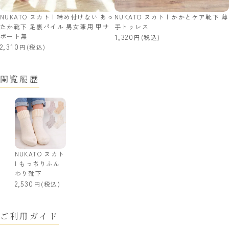
NUKATO ヌカト | 締め付けない あっ
NUKATO ヌカト | かかとケア靴下 薄
たか靴下 足裏パイル 男女兼用 甲サ
手トゥレス
ポート無
1,320
(税込)
2,310
(税込)
閲覧履歴
NUKATO ヌカト
| もっちりふん
わり靴下
2,530
(税込)
ご利用ガイド