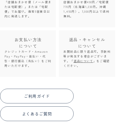
「店舗おまかせ便（メール便ま
店舗おまかせ便490円／宅配便
たは宅配便）」または「宅配
770円（北海道1,230円。沖縄
便」でお届け。通常5営業日以
1,450円）。7,000円以上で送料
内に発送します。
無料。
お支払い方法
返品・キャンセル
について
について
クレジットカード・Amazon
未開封品に限り返品可。手数料
Pay・PayPay・後払い・代
等が発生する場合がございま
引・銀行振込（先払い）をご利
す。「
返品について
」をご確認
用いただけます。
ください。
ご利用ガイド
よくあるご質問