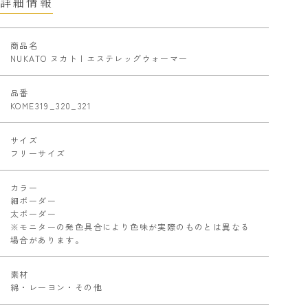
詳細情報
商品名
NUKATO ヌカト | エステレッグウォーマー
品番
KOME319_320_321
サイズ
フリーサイズ
カラー
細ボーダー
太ボーダー
※モニターの発色具合により色味が実際のものとは異なる
場合があります。
素材
綿・レーヨン・その他