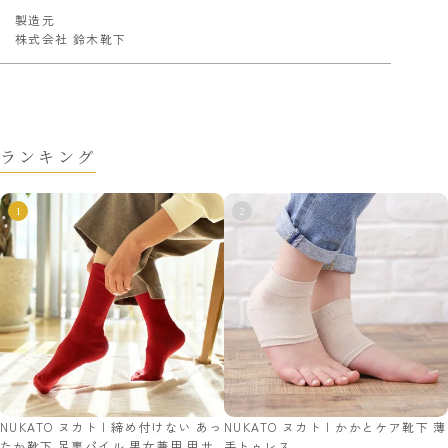
製造元
株式会社 鈴木靴下
ランキング
NUKATO ヌカト | 締め付けない あっ
NUKATO ヌカト | かかとケア靴下 薄
たか靴下 足裏パイル 男女兼用 甲サ
手トゥレス