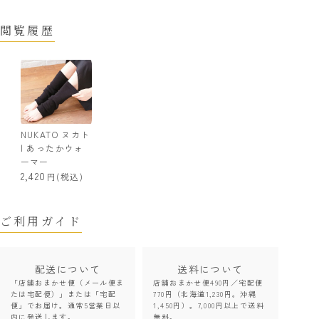
閲覧履歴
NUKATO ヌカト
| あったかウォ
ーマー
2,420
(税込)
ご利用ガイド
配送について
送料について
「店舗おまかせ便（メール便ま
店舗おまかせ便490円／宅配便
たは宅配便）」または「宅配
770円（北海道1,230円。沖縄
便」でお届け。通常5営業日以
1,450円）。7,000円以上で送料
内に発送します。
無料。