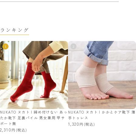
ランキング
NUKATO ヌカト | 締め付けない あっ
NUKATO ヌカト | かかとケア靴下 薄
たか靴下 足裏パイル 男女兼用 甲サ
手トゥレス
ポート無
1,320
(税込)
2,310
(税込)