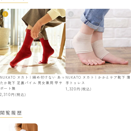
NUKATO ヌカト | 締め付けない あっ
NUKATO ヌカト | かかとケア靴下 薄
たか靴下 足裏パイル 男女兼用 甲サ
手トゥレス
ポート無
1,320
(税込)
2,310
(税込)
閲覧履歴