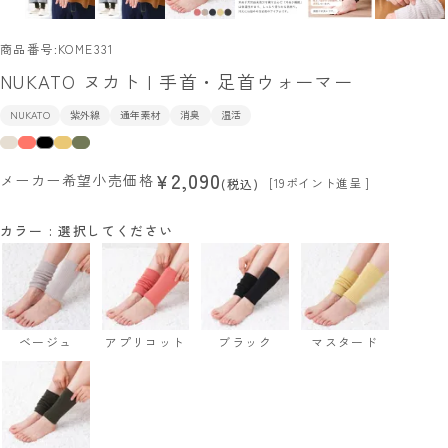
商品番号
KOME331
NUKATO ヌカト | 手首・足首ウォーマー
NUKATO
紫外線
通年素材
消臭
温活
2,090
¥
メーカー希望小売価格
[
19
ポイント進呈 ]
税込
カラー
選択してください
ベージュ
アプリコット
ブラック
マスタード