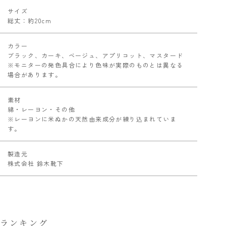
サイズ
総丈：約20cm
カラー
ブラック、カーキ、ベージュ、アプリコット、マスタード
※モニターの発色具合により色味が実際のものとは異なる
場合があります。
素材
綿・レーヨン・その他
※レーヨンに米ぬかの天然由来成分が練り込まれていま
す。
製造元
株式会社 鈴木靴下
ランキング