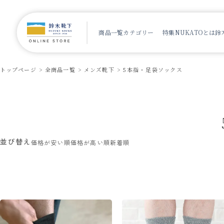
商品一覧
カテゴリー
特集
NUKATOとは
鈴
トップページ
全商品一覧
メンズ靴下
5本指・足袋ソックス
並び替え
価格が安い順
価格が高い順
新着順