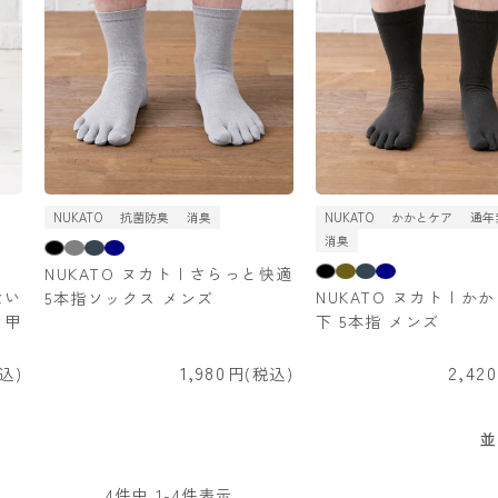
NUKATO
抗菌防臭
消臭
NUKATO
かかとケア
通年
消臭
NUKATO ヌカト | さらっと快適
ない
NUKATO ヌカト | 
5本指ソックス メンズ
 甲
下 5本指 メンズ
1,980
2,420
込
税込
並
4
件中
1
-
4
件表示