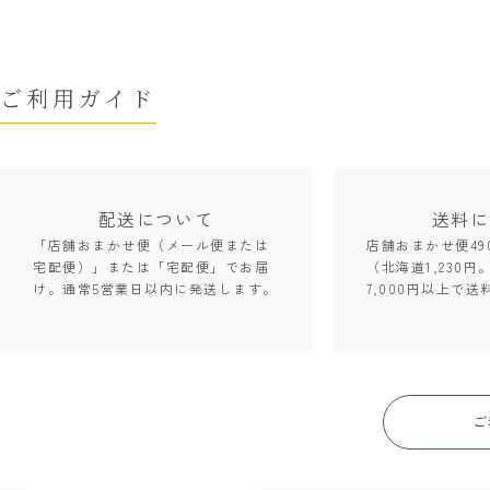
ご利用ガイド
配送について
送料に
「店舗おまかせ便（メール便または
店舗おまかせ便49
宅配便）」または「宅配便」でお届
（北海道1,230円
け。通常5営業日以内に発送します。
7,000円以上で送
ご