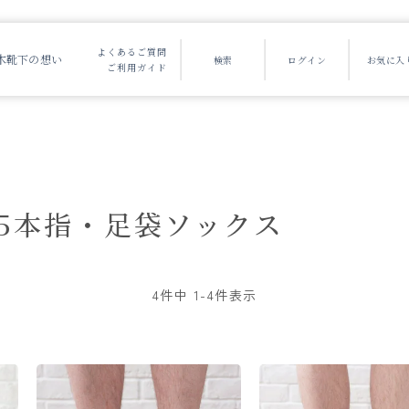
よくあるご質問
木靴下の想い
ご利用ガイド
5本指・足袋ソックス
4
件中
1
-
4
件表示