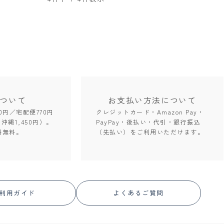
ついて
お支払い方法
について
0円／宅配便770円
クレジットカード・Amazon Pay・
。沖縄1,450円）。
PayPay・後払い・代引・銀行振込
料無料。
（先払い）をご利用いただけます。
利用ガイド
よくあるご質問