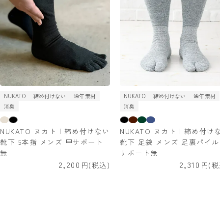
NUKATO
締め付けない
通年素材
NUKATO
締め付けない
通年素材
消臭
消臭
NUKATO ヌカト | 締め付けない
NUKATO ヌカト | 締め付け
靴下 5本指 メンズ 甲サポート
靴下 足袋 メンズ 足裏パイル
無
サポート無
2,200
2,310
税込
税