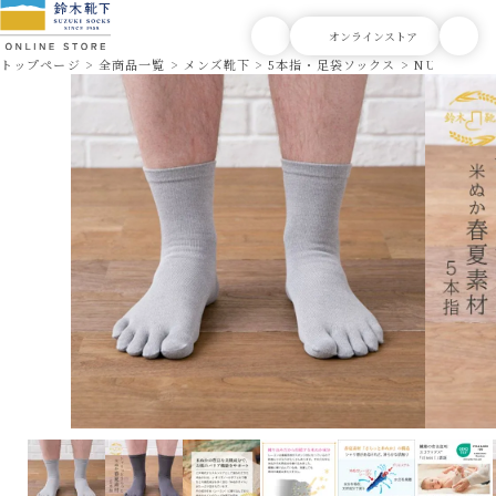
トップページ
全商品一覧
メンズ靴下
5本指・足袋ソックス
NUKATO 