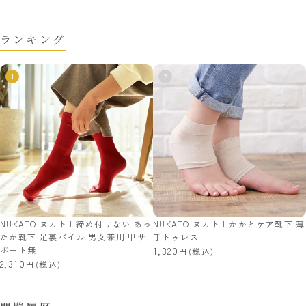
ランキング
NUKATO ヌカト | 締め付けない あっ
NUKATO ヌカト | かかとケア靴下 薄
たか靴下 足裏パイル 男女兼用 甲サ
手トゥレス
ポート無
1,320
(税込)
2,310
(税込)