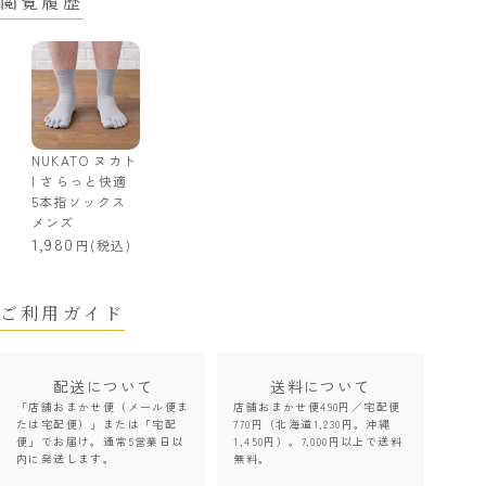
閲覧履歴
NUKATO ヌカト
| さらっと快適
5本指ソックス
メンズ
1,980
(税込)
ご利用ガイド
配送について
送料について
「店舗おまかせ便（メール便ま
店舗おまかせ便490円／宅配便
たは宅配便）」または「宅配
770円（北海道1,230円。沖縄
便」でお届け。通常5営業日以
1,450円）。7,000円以上で送料
内に発送します。
無料。