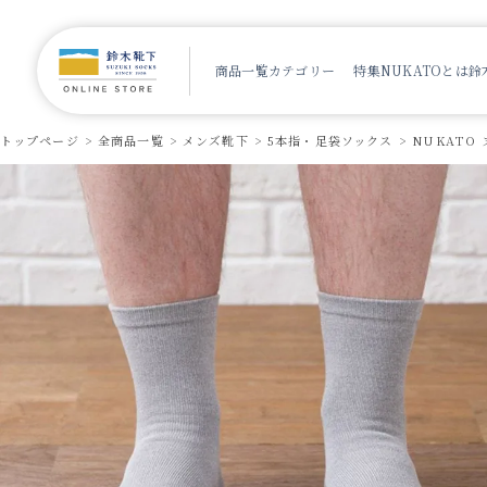
商品一覧
カテゴリー
特集
NUKATOとは
鈴
トップページ
全商品一覧
メンズ靴下
5本指・足袋ソックス
NUKATO