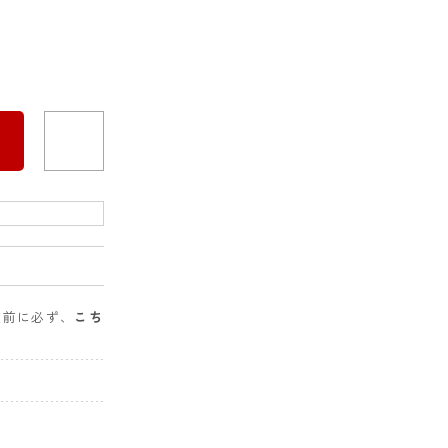
入前に必ず、
こち
。