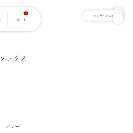
0
指ソックス
]
グレー