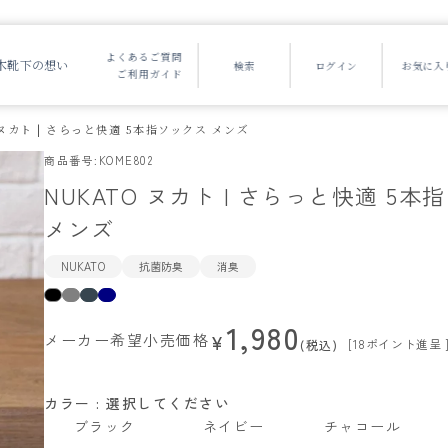
よくあるご質問
木靴下の想い
ご利用ガイド
 ヌカト | さらっと快適 5本指ソックス メンズ
商品番号
KOME802
NUKATO ヌカト | さらっと快適 5本
メンズ
NUKATO
抗菌防臭
消臭
1,980
メーカー希望小売価格
¥
[
18
ポイント進呈 
税込
カラー
選択してください
ブラック
ネイビー
チャコール