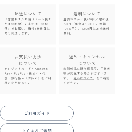
配送について
送料について
「店舗おまかせ便（メール便ま
店舗おまかせ便490円／宅配便
たは宅配便）」または「宅配
770円（北海道1,230円。沖縄
便」でお届け。通常5営業日以
1,450円）。7,000円以上で送料
内に発送します。
無料。
お支払い方法
返品・キャンセル
について
について
クレジットカード・Amazon
未開封品に限り返品可。手数料
Pay・PayPay・後払い・代
等が発生する場合がございま
引・銀行振込（先払い）をご利
す。「
返品について
」をご確認
用いただけます。
ください。
ご利用ガイド
よくあるご質問