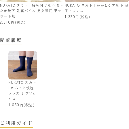
NUKATO ヌカト | 締め付けない あっ
NUKATO ヌカト | かかとケア靴下 薄
たか靴下 足裏パイル 男女兼用 甲サ
手トゥレス
ポート無
1,320
(税込)
2,310
(税込)
閲覧履歴
NUKATO ヌカト
| さらっと快適
メンズ リブソッ
クス
1,650
(税込)
ご利用ガイド