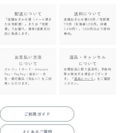
配送について
送料について
「店舗おまかせ便（メール便ま
店舗おまかせ便490円／宅配便
たは宅配便）」または「宅配
770円（北海道1,230円。沖縄
便」でお届け。通常5営業日以
1,450円）。7,000円以上で送料
内に発送します。
無料。
お支払い方法
返品・キャンセル
について
について
クレジットカード・Amazon
未開封品に限り返品可。手数料
Pay・PayPay・後払い・代
等が発生する場合がございま
引・銀行振込（先払い）をご利
す。「
返品について
」をご確認
用いただけます。
ください。
ご利用ガイド
よくあるご質問