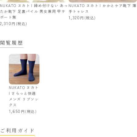
NUKATO ヌカト | 締め付けない あっ
NUKATO ヌカト | かかとケア靴下 薄
たか靴下 足裏パイル 男女兼用 甲サ
手トゥレス
ポート無
1,320
(税込)
2,310
(税込)
閲覧履歴
NUKATO ヌカト
| さらっと快適
メンズ リブソッ
クス
1,650
(税込)
ご利用ガイド