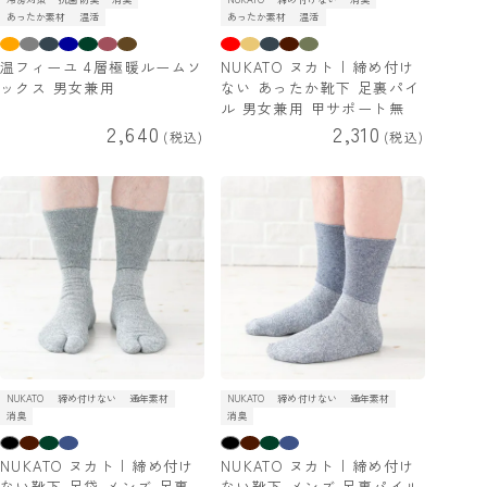
あったか素材
温活
あったか素材
温活
温フィーユ 4層極暖ルームソ
NUKATO ヌカト | 締め付け
ックス 男女兼用
ない あったか靴下 足裏パイ
ル 男女兼用 甲サポート無
2,640
2,310
税込
税込
NUKATO
締め付けない
通年素材
NUKATO
締め付けない
通年素材
消臭
消臭
NUKATO ヌカト | 締め付け
NUKATO ヌカト | 締め付け
ない靴下 足袋 メンズ 足裏
ない靴下 メンズ 足裏パイル