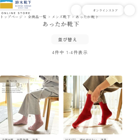
トップページ
全商品一覧
メンズ靴下
あったか靴下
あったか靴下
並び替え
4
件中
1
-
4
件表示
冷房対策
抗菌防臭
消臭
NUKATO
締め付けない
消臭