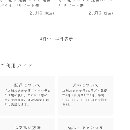
パイル 甲サポート無
甲サポート無
2,310
2,310
税込
税込
4
件中
1
-
4
件表示
ご利用ガイド
配送について
送料について
「店舗おまかせ便（メール便ま
店舗おまかせ便490円／宅配便
たは宅配便）」または「宅配
770円（北海道1,230円。沖縄
便」でお届け。通常5営業日以
1,450円）。7,000円以上で送料
内に発送します。
無料。
お支払い方法
返品・キャンセル