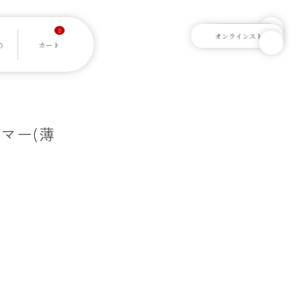
0
ーマー(薄