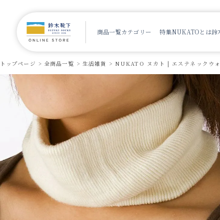
商品一覧
カテゴリー
特集
NUKATOとは
鈴
トップページ
全商品一覧
生活雑貨
NUKATO ヌカト | エステネックウ