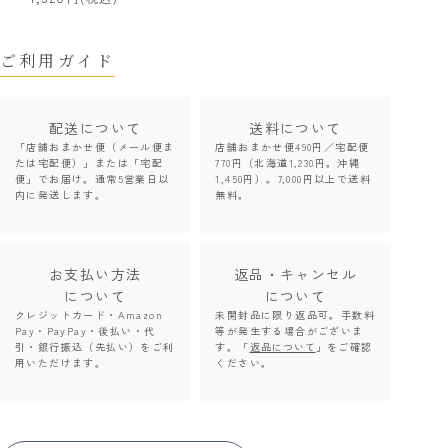
ご利用ガイド
配送について
送料について
「店舗おまかせ便（メール便ま
店舗おまかせ便490円／宅配便
たは宅配便）」または「宅配
770円（北海道1,230円。沖縄
便」でお届け。通常5営業日以
1,450円）。7,000円以上で送料
内に発送します。
無料。
お支払い方法
返品・キャンセル
について
について
クレジットカード・Amazon
未開封品に限り返品可。手数料
Pay・PayPay・後払い・代
等が発生する場合がございま
引・銀行振込（先払い）をご利
す。「
返品について
」をご確認
用いただけます。
ください。