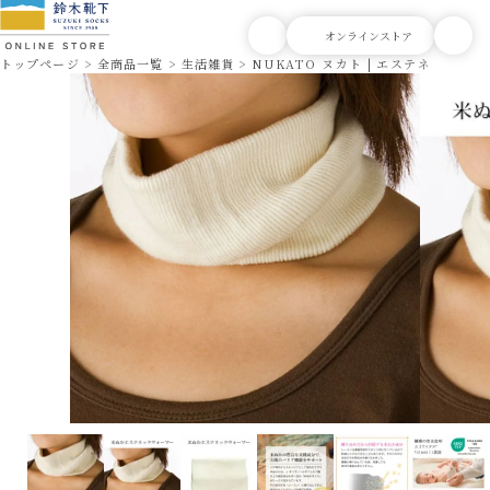
トップページ
全商品一覧
生活雑貨
NUKATO ヌカト | エステネックウォ