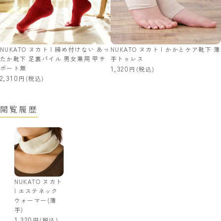
NUKATO ヌカト | 締め付けない あっ
NUKATO ヌカト | かかとケア靴下 薄
たか靴下 足裏パイル 男女兼用 甲サ
手トゥレス
ポート無
1,320
(税込)
2,310
(税込)
閲覧履歴
NUKATO ヌカト
| エステネック
ウォーマー(薄
手)
1,320
(税込)