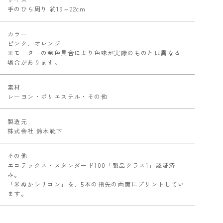
手のひら周り 約19～22cm
カラー
ピンク、オレンジ
※モニターの発色具合により色味が実際のものとは異なる
場合があります。
素材
レーヨン・ポリエステル・その他
製造元
株式会社 鈴木靴下
その他
エコテックス・スタンダード100「製品クラス1」認証済
み。
「米ぬかシリコン」を、5本の指先の両面にプリントしてい
ます。