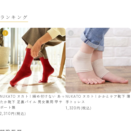
ランキング
NUKATO ヌカト | 締め付けない あっ
NUKATO ヌカト | かかとケア靴下 薄
たか靴下 足裏パイル 男女兼用 甲サ
手トゥレス
ポート無
1,320
(税込)
2,310
(税込)