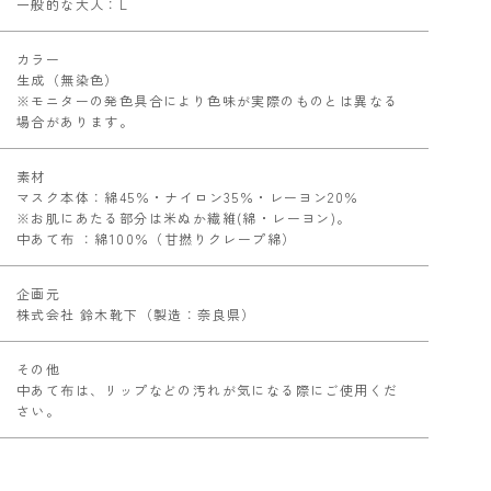
一般的な大人：L
カラー
生成（無染色）
※モニターの発色具合により色味が実際のものとは異なる
場合があります。
素材
マスク本体：綿45％・ナイロン35％・レーヨン20％
※お肌にあたる部分は米ぬか繊維(綿・レーヨン)。
中あて布 ：綿100％（甘撚りクレープ綿）
企画元
株式会社 鈴木靴下（製造：奈良県）
その他
中あて布は、リップなどの汚れが気になる際にご使用くだ
さい。