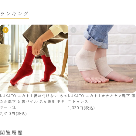
ランキング
NUKATO ヌカト | 締め付けない あっ
NUKATO ヌカト | かかとケア靴下 薄
たか靴下 足裏パイル 男女兼用 甲サ
手トゥレス
ポート無
1,320
(税込)
2,310
(税込)
閲覧履歴