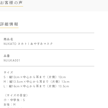
お客様の声
詳細情報
商品名
NUKATO ヌカト | おやすみマスク
品番
NUUKA001
サイズ
S：縦12cm×中心から耳まで（片側）12cm
M：縦13.5cm×中心から耳まで（片側）13cm
L：縦16cm×中心から耳まで（片側）13.5cm
〈サイズの目安〉
小・中学生：S
女性：M