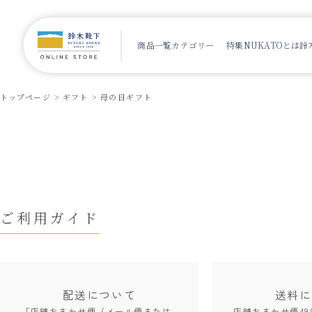
商品一覧
カテゴリー
特集
NUKATOとは
鈴
トップページ
ギフト
母の日ギフト
ご利用ガイド
配送について
送料に
「店舗おまかせ便（メール便または
店舗おまかせ便49