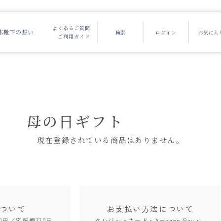
よくあるご質問
木靴下の想い
ご利用ガイド
母の日ギフト
現在登録されている商品はありません。
ついて
お支払い方法
について
0円／宅配便770円
クレジットカード・Amazon Pay・