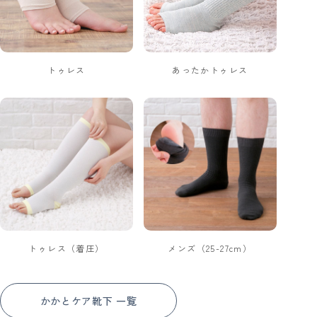
トゥレス
あったかトゥレス
トゥレス（着圧）
メンズ（25-27cm）
かかとケア靴下 一覧