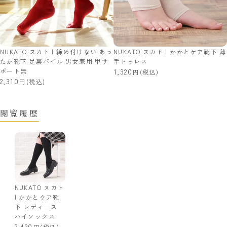
NUKATO ヌカト | 締め付けない あっ
NUKATO ヌカト | かかとケア靴下 薄
たか靴下 足裏パイル 男女兼用 甲サ
手トゥレス
ポート無
1,320
(税込)
2,310
(税込)
閲覧履歴
NUKATO ヌカト
| かかとケア靴
下 レディース
ハイソックス
2,420
(税込)