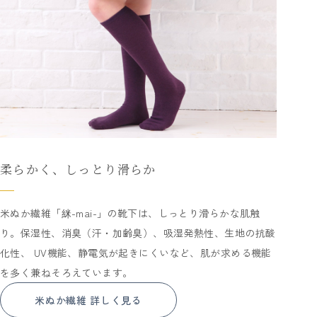
柔らかく、しっとり滑らか
米ぬか繊維「䋛-mai-」の靴下は、しっとり滑らかな肌触
り。保湿性、消臭（汗・加齢臭）、吸湿発熱性、生地の抗酸
化性、 UV機能、静電気が起きにくいなど、肌が求める機能
を多く兼ねそろえています。
米ぬか繊維 詳しく見る