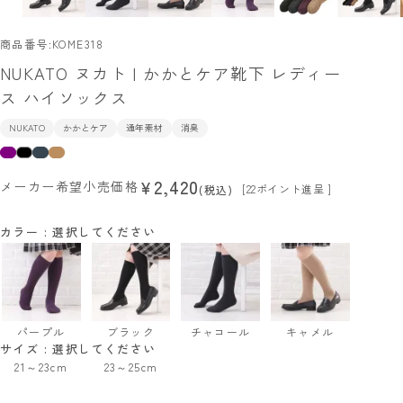
商品番号
KOME318
NUKATO ヌカト | かかとケア靴下 レディー
ス ハイソックス
NUKATO
かかとケア
通年素材
消臭
2,420
¥
メーカー希望小売価格
[
22
ポイント進呈 ]
税込
カラー
選択してください
パープル
ブラック
チャコール
キャメル
サイズ
選択してください
21～23cm
23～25cm