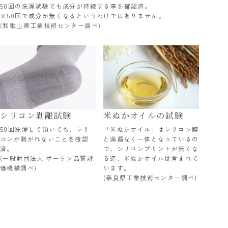
50回の洗濯試験でも成分が持続する事を確認済。
※50回で成分が無くなるというわけではありません。
(和歌山県工業技術センター調べ)
シリコン剥離試験
米ぬかオイルの試験
50回洗濯して頂いても、シリ
「米ぬかオイル」はシリコン膜
コンが剥がれないことを確認
と満遍なく一体となっているの
済。
で、シリコンプリントが無くな
(一般財団法人 ボーケン品質評
る迄、米ぬかオイルは含まれて
価機構調べ)
います。
(奈良県工業技術センター調べ)