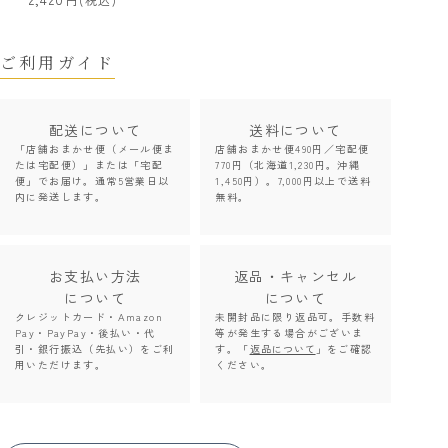
ご利用ガイド
配送について
送料について
「店舗おまかせ便（メール便ま
店舗おまかせ便490円／宅配便
たは宅配便）」または「宅配
770円（北海道1,230円。沖縄
便」でお届け。通常5営業日以
1,450円）。7,000円以上で送料
内に発送します。
無料。
お支払い方法
返品・キャンセル
について
について
クレジットカード・Amazon
未開封品に限り返品可。手数料
Pay・PayPay・後払い・代
等が発生する場合がございま
引・銀行振込（先払い）をご利
す。「
返品について
」をご確認
用いただけます。
ください。