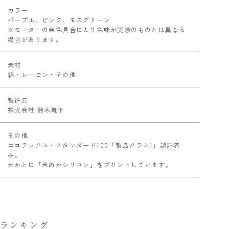
カラー
パープル、ピンク、モスグリーン
※モニターの発色具合により色味が実際のものとは異なる
場合があります。
素材
綿・レーヨン・その他
製造元
株式会社 鈴木靴下
その他
エコテックス・スタンダード100「製品クラス1」認証済
み。
かかとに「米ぬかシリコン」をプリントしています。
ランキング