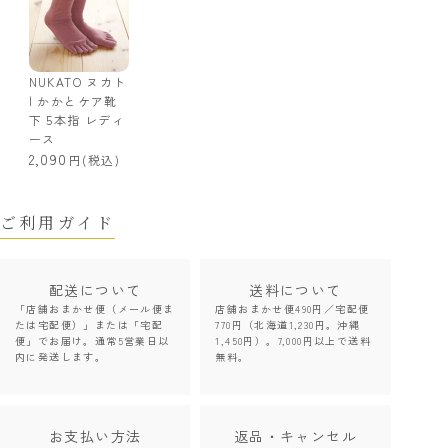
NUKATO ヌカト
| かかとケア靴
下 5本指 レディ
ース
2,090
(税込)
ご利用ガイド
配送について
送料について
「店舗おまかせ便（メール便ま
店舗おまかせ便490円／宅配便
たは宅配便）」または「宅配
770円（北海道1,230円。沖縄
便」でお届け。通常5営業日以
1,450円）。7,000円以上で送料
内に発送します。
無料。
お支払い方法
返品・キャンセル