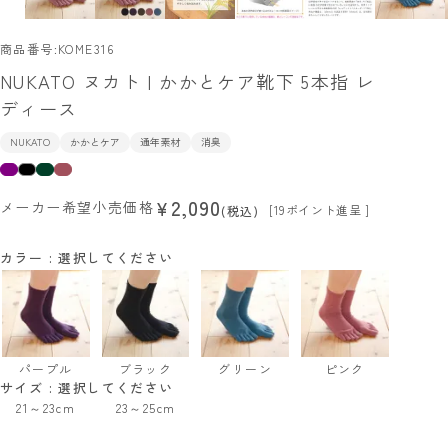
商品番号
KOME316
NUKATO ヌカト | かかとケア靴下 5本指 レ
ディース
NUKATO
かかとケア
通年素材
消臭
2,090
¥
メーカー希望小売価格
[
19
ポイント進呈 ]
税込
カラー
選択してください
パープル
ブラック
グリーン
ピンク
サイズ
選択してください
21～23cm
23～25cm