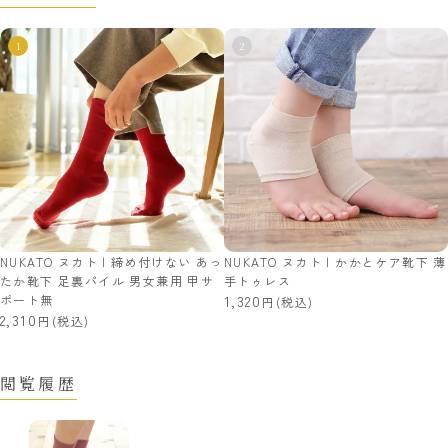
NUKATO ヌカト | 締め付けない あっ
NUKATO ヌカト | かかとケア靴下 薄
たか靴下 足裏パイル 男女兼用 甲サ
手トゥレス
ポート無
1,320
(税込)
2,310
(税込)
閲覧履歴