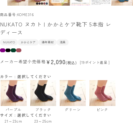
商品番号
KOME316
NUKATO ヌカト | かかとケア靴下 5本指 レ
ディース
NUKATO
かかとケア
通年素材
消臭
2,090
¥
メーカー希望小売価格
[
19
ポイント進呈 ]
税込
カラー
選択してください
パープル
ブラック
グリーン
ピンク
サイズ
選択してください
21～23cm
23～25cm