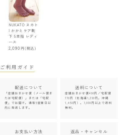
NUKATO ヌカト
| かかとケア靴
下 5本指 レディ
ース
2,090
(税込)
ご利用ガイド
配送について
送料について
「店舗おまかせ便（メール便ま
店舗おまかせ便490円／宅配便
たは宅配便）」または「宅配
770円（北海道1,230円。沖縄
便」でお届け。通常5営業日以
1,450円）。7,000円以上で送料
内に発送します。
無料。
お支払い方法
返品・キャンセル