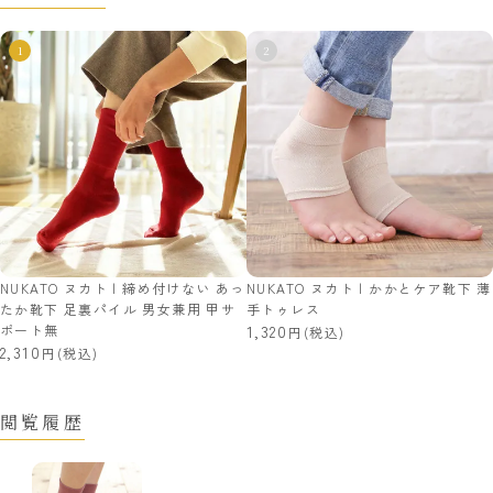
NUKATO ヌカト | 締め付けない あっ
NUKATO ヌカト | かかとケア靴下 薄
たか靴下 足裏パイル 男女兼用 甲サ
手トゥレス
ポート無
1,320
(税込)
2,310
(税込)
閲覧履歴