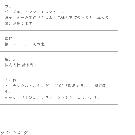
カラー
パープル、ピンク、モスグリーン
※モニターの発色具合により色味が実際のものとは異なる
場合があります。
素材
綿・レーヨン・その他
製造元
株式会社 鈴木靴下
その他
エコテックス・スタンダード100「製品クラス1」認証済
み。
かかとに「米ぬかシリコン」をプリントしています。
ランキング