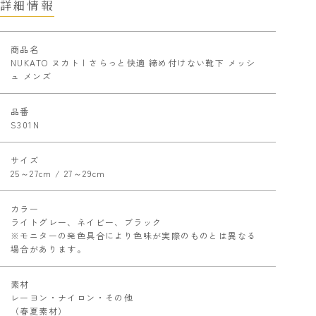
詳細情報
商品名
NUKATO ヌカト | さらっと快適 締め付けない靴下 メッシ
ュ メンズ
品番
S301N
サイズ
25～27cm / 27～29cm
カラー
ライトグレー、ネイビー、ブラック
※モニターの発色具合により色味が実際のものとは異なる
場合があります。
素材
レーヨン・ナイロン・その他
（春夏素材）