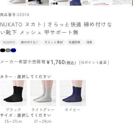
商品番号
S301N
NUKATO ヌカト | さらっと快適 締め付けな
い靴下 メッシュ 甲サポート無
NUKATO
締め付けない
さらっと素材
抗菌防臭
消臭
1,760
¥
メーカー希望小売価格
[
16
ポイント進呈 ]
税込
カラー
選択してください
ブラック
ライトグレー
ネイビー
サイズ
選択してください
25～27cm
27～29cm