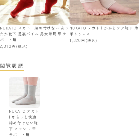
NUKATO ヌカト | 締め付けない あっ
NUKATO ヌカト | かかとケア靴下 薄
たか靴下 足裏パイル 男女兼用 甲サ
手トゥレス
ポート無
1,320
(税込)
2,310
(税込)
閲覧履歴
NUKATO ヌカト
| さらっと快適
締め付けない靴
下 メッシュ 甲
サポート無