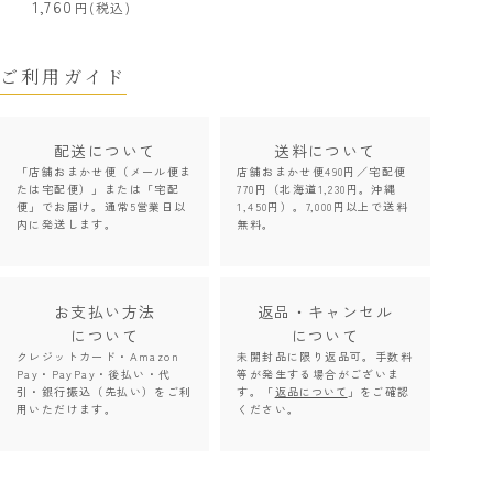
1,760
(税込)
ご利用ガイド
配送について
送料について
「店舗おまかせ便（メール便ま
店舗おまかせ便490円／宅配便
たは宅配便）」または「宅配
770円（北海道1,230円。沖縄
便」でお届け。通常5営業日以
1,450円）。7,000円以上で送料
内に発送します。
無料。
お支払い方法
返品・キャンセル
について
について
クレジットカード・Amazon
未開封品に限り返品可。手数料
Pay・PayPay・後払い・代
等が発生する場合がございま
引・銀行振込（先払い）をご利
す。「
返品について
」をご確認
用いただけます。
ください。